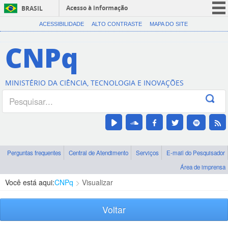
Acesso à informação
BRASIL
CORONAVÍRUS (COVID-19)
ACESSIBILIDADE
ALTO CONTRASTE
MAPA DO SITE
Participe
CNPq
Serviços
Legislação
MINISTÉRIO DA CIÊNCIA, TECNOLOGIA E INOVAÇÕES
Canais
Perguntas frequentes
Central de Atendimento
Serviços
E-mail do Pesquisador
Área de imprensa
Você está aqui:
CNPq
Visualizar
Voltar