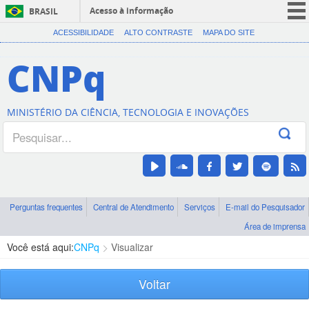
Acesso à informação
BRASIL
CORONAVÍRUS (COVID-19)
ACESSIBILIDADE
ALTO CONTRASTE
MAPA DO SITE
Participe
CNPq
Serviços
Legislação
MINISTÉRIO DA CIÊNCIA, TECNOLOGIA E INOVAÇÕES
Canais
Perguntas frequentes
Central de Atendimento
Serviços
E-mail do Pesquisador
Área de imprensa
Você está aqui:
CNPq
Visualizar
Voltar