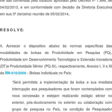
lhe são conferidas pelo Estatuto aprovado pelo Decreto nº 7.899, de
04/02/2013, e em conformidade com decisão da Diretoria Executiva
em sua 3ª (terceira) reunião de 05/02/2014,
R E S O L V E:
1.
Acrescer o dispositivo abaixo às normas específicas das
modalidades de bolsas de Produtividade em Pesquisa (PQ),
Produtividade em Desenvolvimento Tecnológico e Extensão inovadora
(DT)e Produtividade Sênior (PQ-Sr), respectivamente, Anexos I, II e XI
da
RN-016/2006
- Bolsas Individuais no País:
“Será permitida a implementação da bolsa e sua imediata
interrupção aos pesquisadores que foram contemplados com
nova concessão e estejam realizando estágio sênior no
exterior, pós-doutoramento no exterior ou colaboração com
grupo de pesquisa no País, na condição de Pesquisador