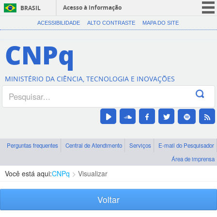
Acesso à informação
BRASIL
CORONAVÍRUS (COVID-19)
ACESSIBILIDADE
ALTO CONTRASTE
MAPA DO SITE
Participe
CNPq
Serviços
Legislação
MINISTÉRIO DA CIÊNCIA, TECNOLOGIA E INOVAÇÕES
Canais
Perguntas frequentes
Central de Atendimento
Serviços
E-mail do Pesquisador
Área de imprensa
Você está aqui:
CNPq
Visualizar
Voltar