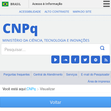
Acesso à informação
BRASIL
CORONAVÍRUS (COVID-19)
ACESSIBILIDADE
ALTO CONTRASTE
MAPA DO SITE
Participe
CNPq
Serviços
Legislação
MINISTÉRIO DA CIÊNCIA, TECNOLOGIA E INOVAÇÕES
Canais
Perguntas frequentes
Central de Atendimento
Serviços
E-mail do Pesquisador
Área de imprensa
Você está aqui:
CNPq
Visualizar
Voltar