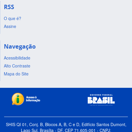
RSS
O que é?
Assine
Navegação
Acessibilidade
Alto Contraste
Mapa do Site
SHIS QI 01, Conj. B, Blocos A, B, C e D, Edifício Santos Dumont,
Lago Sul, Brasília - DF, CEP 71.605-001 - CNPJ: