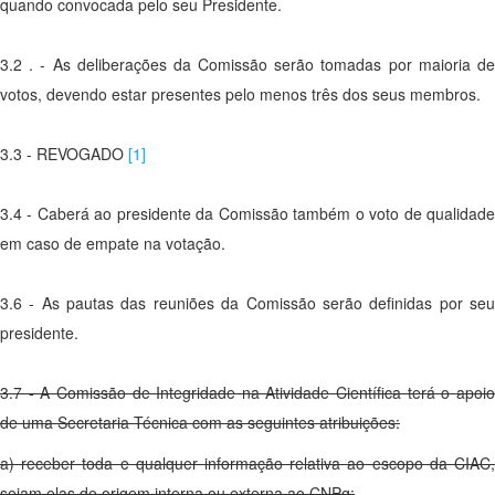
quando convocada pelo seu Presidente.
3.2 . - As deliberações da Comissão serão tomadas por maioria de
votos,
devendo estar presentes pelo menos três dos seus membros.
3.3 - REVOGADO
[1]
3.4 - Caberá ao presidente da Comissão também o voto de qualidade
em caso de empate na votação.
3.6 - As pautas das reuniões da Comissão serão definidas por seu
presidente.
3.7 - A Comissão de Integridade na Atividade Científica terá o apoio
de uma Secretaria Técnica com as seguintes atribuições:
a) receber toda e qualquer informação relativa ao escopo da CIAC,
sejam elas de origem interna ou externa ao CNPq;