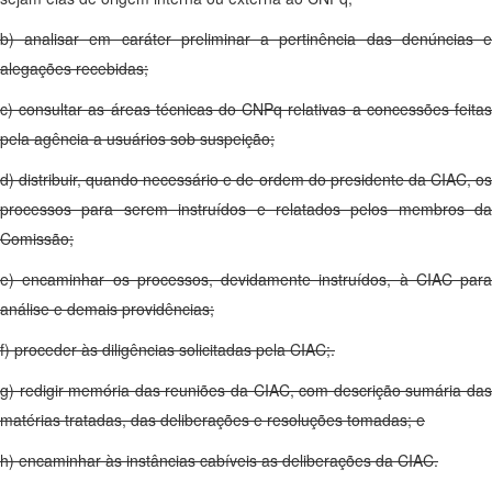
b) analisar em caráter preliminar a pertinência das denúncias e
alegações recebidas;
c) consultar as áreas técnicas do CNPq relativas a concessões feitas
pela agência a usuários sob suspeição;
d) distribuir, quando necessário e de ordem do presidente da CIAC, os
processos para serem instruídos e relatados pelos membros da
Comissão;
e) encaminhar os processos, devidamente instruídos, à CIAC para
análise e demais providências;
f) proceder às diligências solicitadas pela CIAC;.
g) redigir memória das reuniões da CIAC, com descrição sumária das
matérias tratadas, das deliberações e resoluções tomadas; e
h) encaminhar às instâncias cabíveis as deliberações da CIAC.