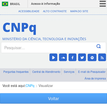
Acesso à informação
BRASIL
CORONAVÍRUS (COVID-19)
ACESSIBILIDADE
ALTO CONTRASTE
MAPA DO SITE
Participe
CNPq
Serviços
Legislação
MINISTÉRIO DA CIÊNCIA, TECNOLOGIA E INOVAÇÕES
Canais
Perguntas frequentes
Central de Atendimento
Serviços
E-mail do Pesquisador
Área de imprensa
Você está aqui:
CNPq
Visualizar
Voltar