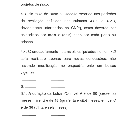
projetos de risco.
4.3. No caso de parto ou adoção ocorrido nos períodos
de avaliação definidos nos subitens 4.2.2 e 4.2.3,
devidamente informados ao CNPq, estes deverão ser
estendidos por mais 2 (dois) anos por cada parto ou
adoção.
4.4. O enquadramento nos níveis estipulados no item 4.2
será realizado apenas para novas concessões, não
havendo modificação no enquadramento em bolsas
vigentes.
..........................................
6
. .......................................
6.1. A duração da bolsa PQ nível A é de 60 (sessenta)
meses; nível B é de 48 (quarenta e oito) meses; e nível C
é de 36 (trinta e seis meses).
...........................................