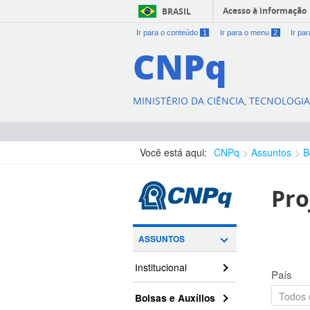
Acesso à informação
BRASIL
Ir para o conteúdo
1
Ir para o menu
2
Ir pa
CNPq
MINISTÉRIO DA CIÊNCIA, TECNOLOGI
Você está aqui:
CNPq
Assuntos
B
Pro
ASSUNTOS
Institucional
País
Bolsas e Auxílios