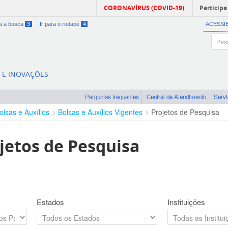
CORONAVÍRUS (COVID-19)
Participe
ra a busca
3
Ir para o rodapé
4
ACESSI
A E INOVAÇÕES
Perguntas frequentes
Central de Atendimento
Serv
olsas e Auxílios
Bolsas e Auxílios Vigentes
Projetos de Pesquisa
jetos de Pesquisa
Estados
Instituições