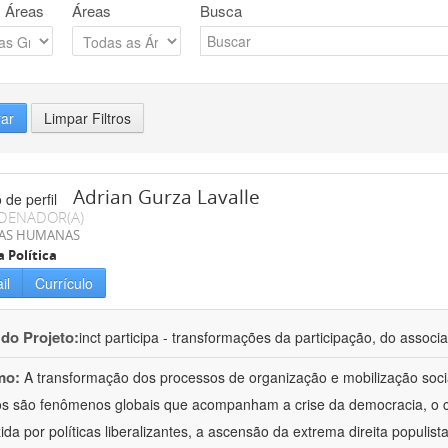
 Áreas
Áreas
Busca
rar
Limpar Filtros
Adrian Gurza Lavalle
DENADOR(A)
IAS HUMANAS
a Política
il
Currículo
 do Projeto:
inct participa - transformações da participação, do associa
mo:
A transformação dos processos de organização e mobilização soci
tos são fenômenos globais que acompanham a crise da democracia, o cr
ida por políticas liberalizantes, a ascensão da extrema direita populist