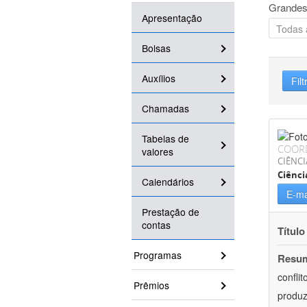
Grandes
Apresentação
Bolsas
Auxílios
Filt
Chamadas
Tabelas de
COOR
valores
CIÊNC
Ciênci
Calendários
E-ma
Prestação de
contas
Título
Programas
Resu
confli
Prêmios
produz