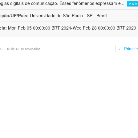
ogias digitais de comunicação. Esses fenômenos expressam e
...
leia m
uição/UF/País:
Universidade de São Paulo - SP - Brasil
cia:
Mon Feb 05 00:00:00 BRT 2024-Wed Feb 28 00:00:00 BRT 2029
← Primeir
8 - 18 de 4.019 resultados.