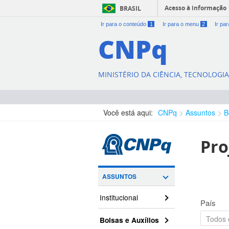
Acesso à informação
BRASIL
Ir para o conteúdo
1
Ir para o menu
2
Ir pa
CNPq
MINISTÉRIO DA CIÊNCIA, TECNOLOGI
Você está aqui:
CNPq
Assuntos
B
Pro
ASSUNTOS
Institucional
País
Bolsas e Auxílios