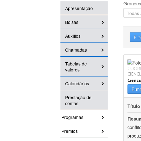
Grandes
Apresentação
Bolsas
Auxílios
Filt
Chamadas
Tabelas de
COOR
valores
CIÊNC
Ciênci
Calendários
E-ma
Prestação de
contas
Título
Programas
Resu
confli
Prêmios
produz