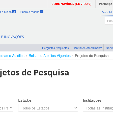
CORONAVÍRUS (COVID-19)
Participe
ra a busca
3
Ir para o rodapé
4
ACESSI
A E INOVAÇÕES
Perguntas frequentes
Central de Atendimento
Serv
olsas e Auxílios
Bolsas e Auxílios Vigentes
Projetos de Pesquisa
jetos de Pesquisa
Estados
Instituições