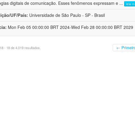
ogias digitais de comunicação. Esses fenômenos expressam e
...
leia m
uição/UF/País:
Universidade de São Paulo - SP - Brasil
cia:
Mon Feb 05 00:00:00 BRT 2024-Wed Feb 28 00:00:00 BRT 2029
← Primeir
8 - 18 de 4.019 resultados.