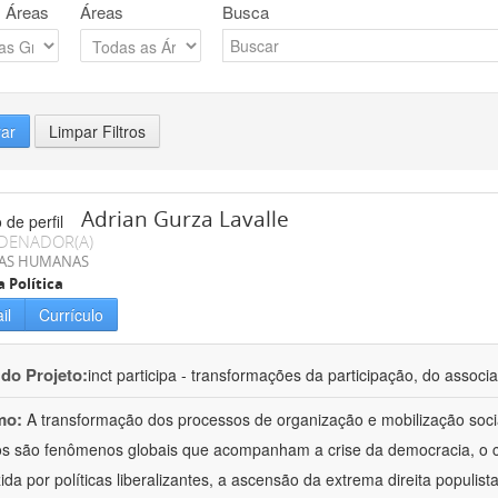
 Áreas
Áreas
Busca
rar
Limpar Filtros
Adrian Gurza Lavalle
DENADOR(A)
IAS HUMANAS
a Política
il
Currículo
 do Projeto:
inct participa - transformações da participação, do associa
mo:
A transformação dos processos de organização e mobilização soci
tos são fenômenos globais que acompanham a crise da democracia, o cr
ida por políticas liberalizantes, a ascensão da extrema direita populist