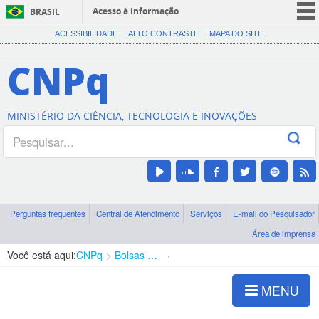
Acesso à informação
BRASIL
CORONAVÍRUS (COVID-19)
ACESSIBILIDADE
ALTO CONTRASTE
MAPA DO SITE
Participe
CNPq
Serviços
Legislação
MINISTÉRIO DA CIÊNCIA, TECNOLOGIA E INOVAÇÕES
Canais
Perguntas frequentes
Central de Atendimento
Serviços
E-mail do Pesquisador
Área de imprensa
Você está aqui:
CNPq
Bolsas e Auxílios Vigentes
Projetos de Pesquisa
MENU