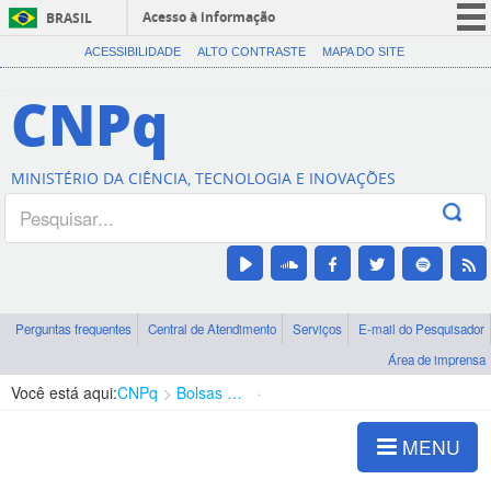
Acesso à informação
BRASIL
CORONAVÍRUS (COVID-19)
ACESSIBILIDADE
ALTO CONTRASTE
MAPA DO SITE
Participe
CNPq
Serviços
Legislação
MINISTÉRIO DA CIÊNCIA, TECNOLOGIA E INOVAÇÕES
Canais
Perguntas frequentes
Central de Atendimento
Serviços
E-mail do Pesquisador
Área de imprensa
Você está aqui:
CNPq
Bolsas e Auxílios Vigentes
Projetos de Pesquisa
MENU