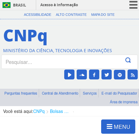
Acesso à informação
BRASIL
CORONAVÍRUS (COVID-19)
ACESSIBILIDADE
ALTO CONTRASTE
MAPA DO SITE
Participe
CNPq
Serviços
Legislação
MINISTÉRIO DA CIÊNCIA, TECNOLOGIA E INOVAÇÕES
Canais
Perguntas frequentes
Central de Atendimento
Serviços
E-mail do Pesquisador
Área de imprensa
Você está aqui:
CNPq
Bolsas e Auxílios Vigentes
Projetos de Pesquisa
MENU