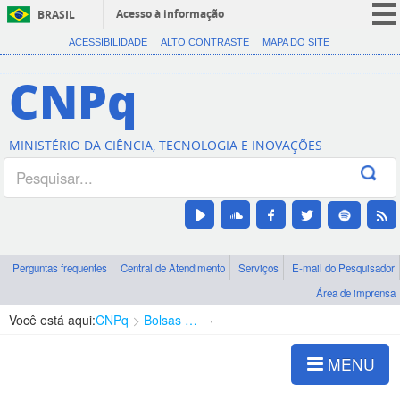
Acesso à informação
BRASIL
CORONAVÍRUS (COVID-19)
ACESSIBILIDADE
ALTO CONTRASTE
MAPA DO SITE
Participe
CNPq
Serviços
Legislação
MINISTÉRIO DA CIÊNCIA, TECNOLOGIA E INOVAÇÕES
Canais
Perguntas frequentes
Central de Atendimento
Serviços
E-mail do Pesquisador
Área de imprensa
Você está aqui:
CNPq
Bolsas e Auxílios Vigentes
Projetos de Pesquisa
MENU