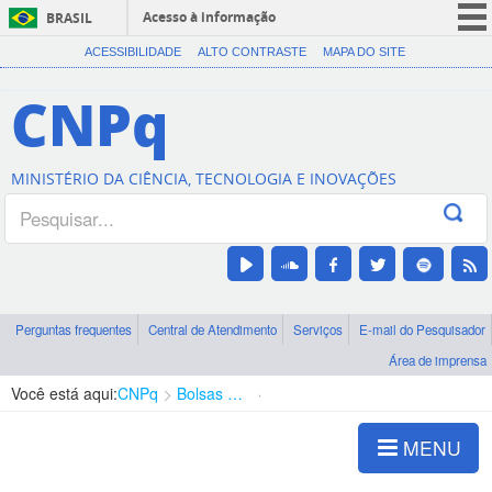
Acesso à informação
BRASIL
CORONAVÍRUS (COVID-19)
ACESSIBILIDADE
ALTO CONTRASTE
MAPA DO SITE
Participe
CNPq
Serviços
Legislação
MINISTÉRIO DA CIÊNCIA, TECNOLOGIA E INOVAÇÕES
Canais
Perguntas frequentes
Central de Atendimento
Serviços
E-mail do Pesquisador
Área de imprensa
Você está aqui:
CNPq
Bolsas e Auxílios Vigentes
Projetos de Pesquisa
MENU