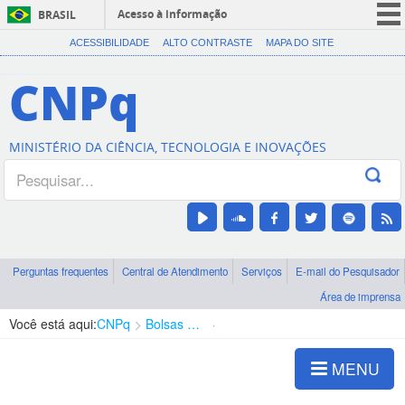
Acesso à informação
BRASIL
CORONAVÍRUS (COVID-19)
ACESSIBILIDADE
ALTO CONTRASTE
MAPA DO SITE
Participe
CNPq
Serviços
Legislação
MINISTÉRIO DA CIÊNCIA, TECNOLOGIA E INOVAÇÕES
Canais
Perguntas frequentes
Central de Atendimento
Serviços
E-mail do Pesquisador
Área de imprensa
Você está aqui:
CNPq
Bolsas e Auxílios Vigentes
Projetos de Pesquisa
MENU