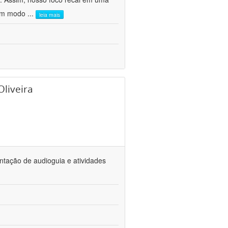
 um modo
...
leia mais
Oliveira
ntação de audioguia e atividades