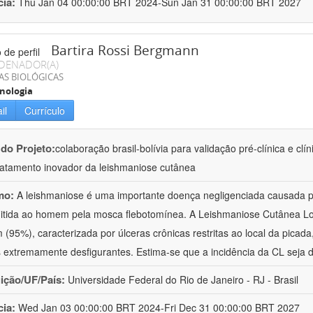
cia:
Thu Jan 04 00:00:00 BRT 2024-Sun Jan 31 00:00:00 BRT 2027
Bartira Rossi Bergmann
DENADOR(A)
AS BIOLÓGICAS
nologia
il
Currículo
 do Projeto:
colaboração brasil-bolívia para validação pré-clínica e cl
ratamento inovador da leishmaniose cutânea
mo:
A leishmaniose é uma importante doença negligenciada causada pe
itida ao homem pela mosca flebotomínea. A Leishmaniose Cutânea Loc
(95%), caracterizada por úlceras crônicas restritas ao local da picad
 extremamente desfigurantes. Estima-se que a incidência da CL seja d
uição/UF/País:
Universidade Federal do Rio de Janeiro - RJ - Brasil
cia:
Wed Jan 03 00:00:00 BRT 2024-Fri Dec 31 00:00:00 BRT 2027