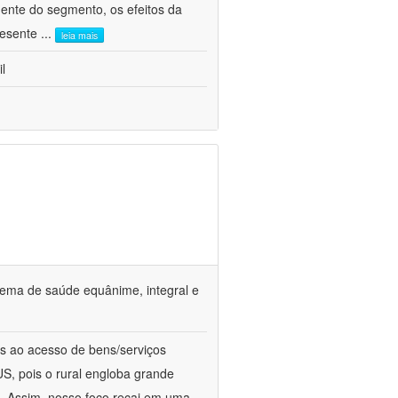
ente do segmento, os efeitos da
presente
...
leia mais
l
tema de saúde equânime, integral e
s ao acesso de bens/serviços
S, pois o rural engloba grande
a. Assim, nosso foco recai em uma