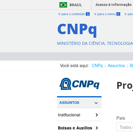
Acesso à informação
BRASIL
Ir para o conteúdo
1
Ir para o menu
2
Ir pa
CNPq
MINISTÉRIO DA CIÊNCIA, TECNOLOGI
Você está aqui:
CNPq
Assuntos
B
Pro
ASSUNTOS
Institucional
País
Bolsas e Auxílios