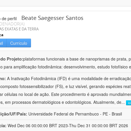
Beate Saegesser Santos
DENADOR(A)
AS EXATAS E DA TERRA
ca
il
Currículo
 do Projeto:
plataformas funcionais a base de nanoprismas de prata, 
o para amplificação fotodinâmica: desenvolvimento, estudo fotofísico 
mo:
A Inativação Fotodinâmica (IFD) é uma modalidade de erradicaçã
composto fotossensibilizador (FS), e luz visível, gerando espécies re
lar células no local de ação. Este procedimento é aprovado mundialmen
s, em processos dermatológicos e odontológicos. Atualmente, de
...
le
uição/UF/País:
Universidade Federal de Pernambuco - PE - Brasil
cia:
Wed Dec 06 00:00:00 BRT 2023-Thu Dec 31 00:00:00 BRT 2026