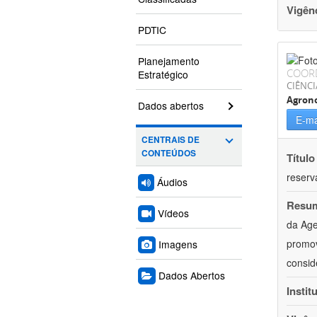
Vigên
PDTIC
Planejamento
COOR
Estratégico
CIÊNCI
Agron
Dados abertos
E-ma
CENTRAIS DE
CONTEÚDOS
Título
reserva
Áudios
Resu
Vídeos
da Age
promov
Imagens
consid
Dados Abertos
Instit