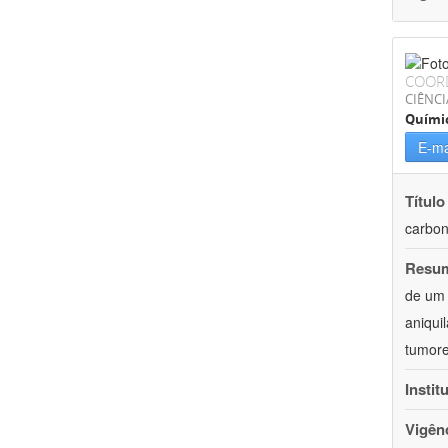
COOR
CIÊNCI
Quími
E-ma
Título
carbon
Resu
de um 
aniqui
tumore
Instit
Vigên