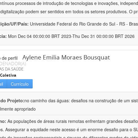
ntínuos processos de introdução de tecnologias e inovações, independ
 digitalização podem ser sentidos em todos os setores produtivos. O 
uição/UF/País:
Universidade Federal do Rio Grande do Sul - RS - Brasi
cia:
Mon Dec 04 00:00:00 BRT 2023-Thu Dec 31 00:00:00 BRT 2026
Aylene Emilia Moraes Bousquat
DENADOR(A)
AS DA SAÚDE
Coletiva
il
Currículo
 do Projeto:
no caminho das águas: desafios na construção de um sis
almente apropriado
mo:
As populações de áreas rurais remotas enfrentam grandes desafio
os. Assegurar a equidade neste acesso é um enorme desafio para o SU
ade de inserções socioespaciais e riqueza de diferentes modos de vid