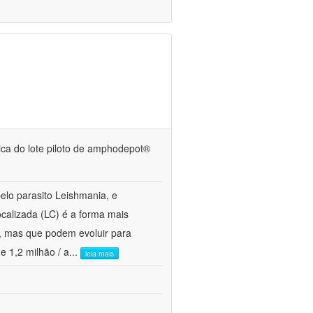
ínica do lote piloto de amphodepot®
lo parasito Leishmania, e
alizada (LC) é a forma mais
a, mas que podem evoluir para
e 1,2 milhão / a
...
leia mais