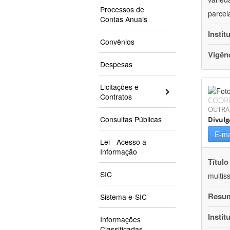
Processos de
parcel
Contas Anuais
Instit
Convênios
Vigên
Despesas
Licitações e
Contratos
COOR
OUTRA
Consultas Públicas
Divulg
E-ma
Lei - Acesso a
Informação
Título
SIC
multis
Resu
Sistema e-SIC
Instit
Informações
Classificadas