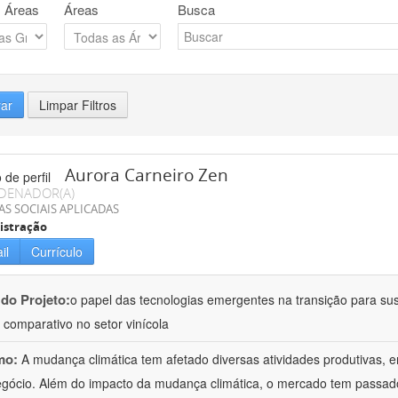
 Áreas
Áreas
Busca
rar
Limpar Filtros
Aurora Carneiro Zen
DENADOR(A)
AS SOCIAIS APLICADAS
istração
il
Currículo
 do Projeto:
o papel das tecnologias emergentes na transição para su
 comparativo no setor vinícola
mo:
A mudança climática tem afetado diversas atividades produtivas, e
gócio. Além do impacto da mudança climática, o mercado tem passa