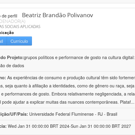
Beatriz Brandão Polivanov
DENADOR(A)
AS SOCIAIS APLICADAS
icação
il
Currículo
 do Projeto:
grupos políticos e performance de gosto na cultura digital
ção de dados
mo:
As experiências de consumo e produção cultural têm sido forteme
cas, seja quanto à afiliação a identidades, como de gênero ou raça, sej
 e performances de gosto. Embora relativamente negligenciada, a rela
al pode ajudar a explicar muitas das nuances contemporâneas. Plataf
..
uição/UF/País:
Universidade Federal Fluminense - RJ - Brasil
cia:
Wed Jan 31 00:00:00 BRT 2024-Sun Jan 31 00:00:00 BRT 2027