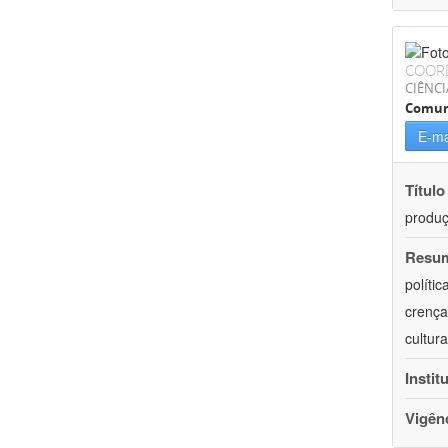
COOR
CIÊNCI
Comun
E-ma
Título
produ
Resu
políti
crença
cultur
Instit
Vigên