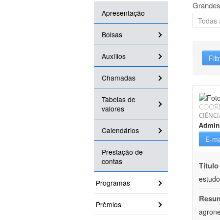
Grandes
Apresentação
Bolsas
Auxílios
Filt
Chamadas
Tabelas de
COOR
valores
CIÊNCI
Admin
Calendários
E-ma
Prestação de
contas
Título
estudo
Programas
Resu
Prêmios
agrone