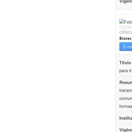
Vigên
COOR
CIÊNCI
Biotec
E-ma
Título
para t
Resu
transm
comum 
formas
Instit
Vigên