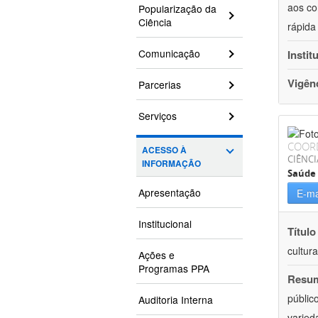
aos co
Popularização da
Ciência
rápida
Comunicação
Instit
Vigên
Parcerias
Serviços
COOR
ACESSO À
CIÊNCI
INFORMAÇÃO
Saúde 
Apresentação
E-ma
Institucional
Título
cultur
Ações e
Programas PPA
Resu
públic
Auditoria Interna
varied