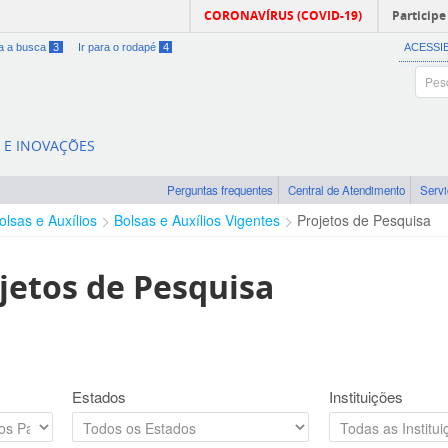
CORONAVÍRUS (COVID-19)
Participe
ra a busca
3
Ir para o rodapé
4
ACESSI
A E INOVAÇÕES
Perguntas frequentes
Central de Atendimento
Serv
olsas e Auxílios
Bolsas e Auxílios Vigentes
Projetos de Pesquisa
jetos de Pesquisa
Estados
Instituições