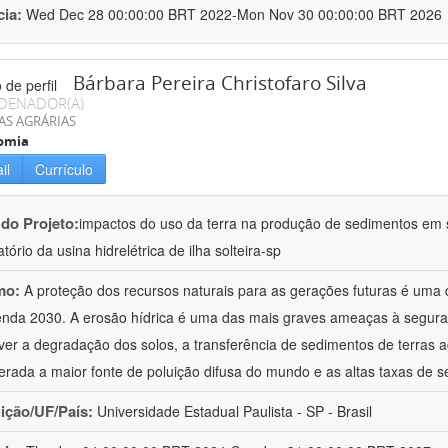
cia:
Wed Dec 28 00:00:00 BRT 2022-Mon Nov 30 00:00:00 BRT 2026
Bárbara Pereira Christofaro Silva
DENADOR(A)
AS AGRÁRIAS
omia
il
Currículo
 do Projeto:
impactos do uso da terra na produção de sedimentos em s
tório da usina hidrelétrica de ilha solteira-sp
mo:
A proteção dos recursos naturais para as gerações futuras é uma
nda 2030. A erosão hídrica é uma das mais graves ameaças à segura
er a degradação dos solos, a transferência de sedimentos de terras a
erada a maior fonte de poluição difusa do mundo e as altas taxas de 
uição/UF/País:
Universidade Estadual Paulista - SP - Brasil