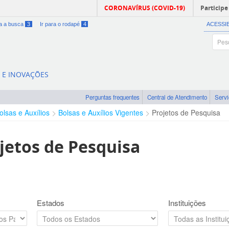
CORONAVÍRUS (COVID-19)
Participe
ra a busca
3
Ir para o rodapé
4
ACESSI
A E INOVAÇÕES
Perguntas frequentes
Central de Atendimento
Serv
olsas e Auxílios
Bolsas e Auxílios Vigentes
Projetos de Pesquisa
jetos de Pesquisa
Estados
Instituições