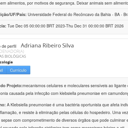
sem alimentos, por motivos de segurança. Deixar animais sem aliment
uição/UF/País:
Universidade Federal do Recôncavo da Bahia - BA - Bra
cia:
Tue Dec 05 00:00:00 BRT 2023-Thu Dec 31 00:00:00 BRT 2026
Adriana Ribeiro Silva
DENADOR(A)
AS BIOLÓGICAS
cologia
il
Currículo
 do Projeto:
mecanismos celulares e moleculares sensíveis ao ligante 
nia causada pela infecção com klebsiella pneumoniae em camundon
mo:
A Klebsiella pneumoniae é uma bactéria oportunista que afeta in
nflamação, e resiste à eliminação pelas células do hospedeiro. Uma ve
à sepse com comprometimento de diversos órgãos que pode culminar 
al causado pela infecção sistêmica tem como mecanismo básico a ati
..