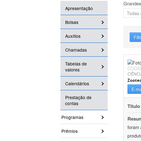
Grandes
Apresentação
Bolsas
Auxílios
Filt
Chamadas
Tabelas de
COOR
valores
CIÊNCI
Zoote
Calendários
E-ma
Prestação de
contas
Título
Programas
Resu
foram 
Prêmios
produt