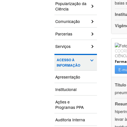
baias 
Popularização da
Ciência
Instit
Comunicação
Vigên
Parcerias
Serviços
COOR
CIÊNCI
ACESSO À
Farma
INFORMAÇÃO
E-ma
Apresentação
Título
Institucional
pneumo
Ações e
Resu
Programas PPA
hiperi
levar 
Auditoria Interna
tecidu