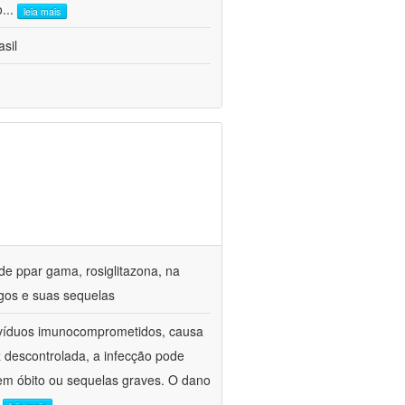
o
...
leia mais
sil
de ppar gama, rosiglitazona, na
gos e suas sequelas
divíduos imunocomprometidos, causa
z descontrolada, a infecção pode
em óbito ou sequelas graves. O dano
.