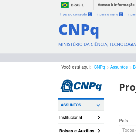
Acesso à informação
BRASIL
Ir para o conteúdo
1
Ir para o menu
2
Ir pa
CNPq
MINISTÉRIO DA CIÊNCIA, TECNOLOGI
Você está aqui:
CNPq
Assuntos
B
Pro
ASSUNTOS
Institucional
País
Bolsas e Auxílios