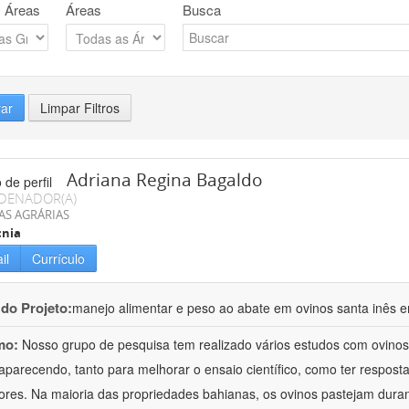
 Áreas
Áreas
Busca
rar
Limpar Filtros
Adriana Regina Bagaldo
DENADOR(A)
AS AGRÁRIAS
cnia
il
Currículo
 do Projeto:
manejo alimentar e peso ao abate em ovinos santa inês e
mo:
Nosso grupo de pesquisa tem realizado vários estudos com ovinos
aparecendo, tanto para melhorar o ensaio científico, como ter respost
ores. Na maioria das propriedades bahianas, os ovinos pastejam duran