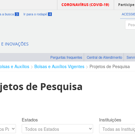
CORONAVÍRUS (COVID-19)
Participe
ra a busca
3
Ir para o rodapé
4
ACESSI
A E INOVAÇÕES
Perguntas frequentes
Central de Atendimento
Serv
olsas e Auxílios
Bolsas e Auxílios Vigentes
Projetos de Pesquisa
jetos de Pesquisa
Estados
Instituições