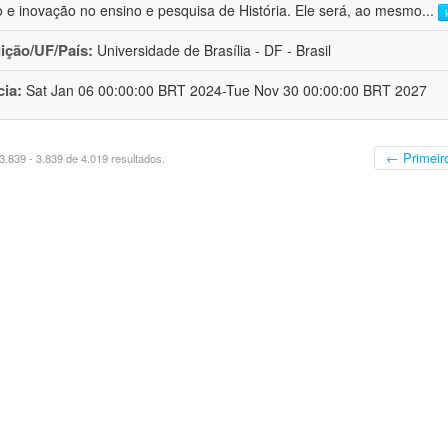
o e inovação no ensino e pesquisa de História. Ele será, ao mesmo
...
uição/UF/País:
Universidade de Brasília - DF - Brasil
cia:
Sat Jan 06 00:00:00 BRT 2024-Tue Nov 30 00:00:00 BRT 2027
← Primeir
.839 - 3.839 de 4.019 resultados.