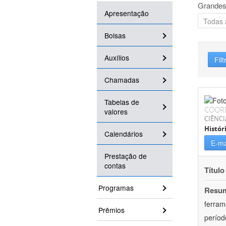
Grandes
Apresentação
Bolsas
Auxílios
Filt
Chamadas
Tabelas de
COOR
valores
CIÊNC
Histór
Calendários
E-ma
Prestação de
contas
Título
Programas
Resu
ferram
Prêmios
períod