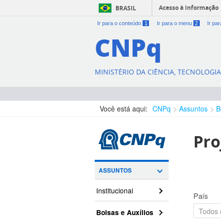
Acesso à informação
BRASIL
Ir para o conteúdo
1
Ir para o menu
2
Ir pa
CNPq
MINISTÉRIO DA CIÊNCIA, TECNOLOGI
Você está aqui:
CNPq
Assuntos
B
Pro
ASSUNTOS
Institucional
País
Bolsas e Auxílios