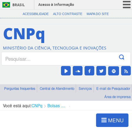
Acesso à informação
BRASIL
CORONAVÍRUS (COVID-19)
ACESSIBILIDADE
ALTO CONTRASTE
MAPA DO SITE
Participe
CNPq
Serviços
Legislação
MINISTÉRIO DA CIÊNCIA, TECNOLOGIA E INOVAÇÕES
Canais
Perguntas frequentes
Central de Atendimento
Serviços
E-mail do Pesquisador
Área de imprensa
Você está aqui:
CNPq
Bolsas e Auxílios Vigentes
Projetos de Pesquisa
MENU