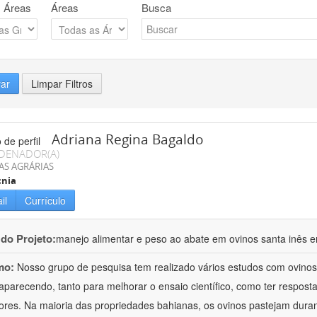
 Áreas
Áreas
Busca
rar
Limpar Filtros
Adriana Regina Bagaldo
DENADOR(A)
AS AGRÁRIAS
cnia
il
Currículo
 do Projeto:
manejo alimentar e peso ao abate em ovinos santa inês e
mo:
Nosso grupo de pesquisa tem realizado vários estudos com ovinos
aparecendo, tanto para melhorar o ensaio científico, como ter respost
ores. Na maioria das propriedades bahianas, os ovinos pastejam duran