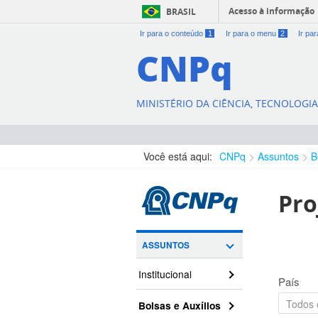
Acesso à informação
BRASIL
Ir para o conteúdo
1
Ir para o menu
2
Ir pa
CNPq
MINISTÉRIO DA CIÊNCIA, TECNOLOGI
Você está aqui:
CNPq
Assuntos
B
Pro
ASSUNTOS
Institucional
País
Bolsas e Auxílios