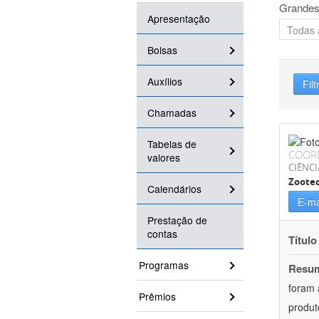
Grandes
Apresentação
Bolsas
Auxílios
Filt
Chamadas
Tabelas de
COOR
valores
CIÊNCI
Zoote
Calendários
E-ma
Prestação de
contas
Título
Programas
Resu
foram 
Prêmios
produt