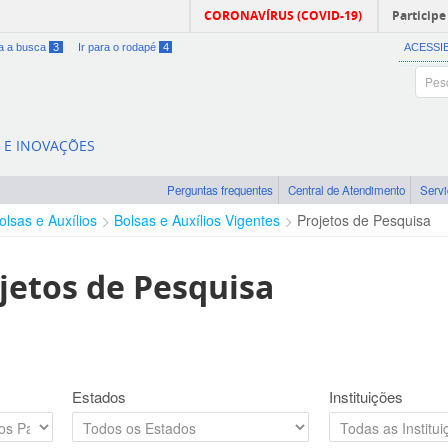
CORONAVÍRUS (COVID-19)
Participe
ra a busca
3
Ir para o rodapé
4
ACESSI
A E INOVAÇÕES
Perguntas frequentes
Central de Atendimento
Serv
olsas e Auxílios
Bolsas e Auxílios Vigentes
Projetos de Pesquisa
jetos de Pesquisa
Estados
Instituições