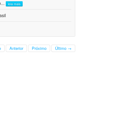
o
...
leia mais
sil
o
Anterior
Próximo
Último →