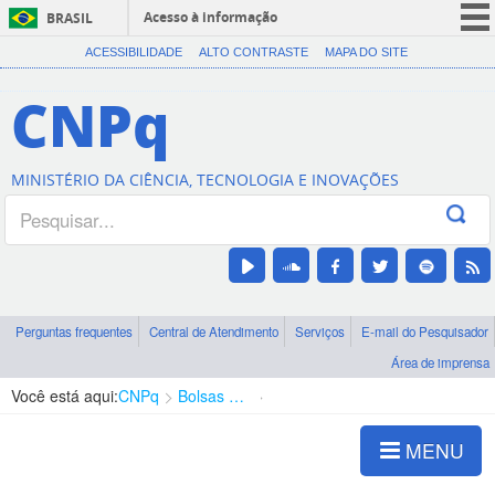
Acesso à informação
BRASIL
CORONAVÍRUS (COVID-19)
ACESSIBILIDADE
ALTO CONTRASTE
MAPA DO SITE
Participe
CNPq
Serviços
Legislação
MINISTÉRIO DA CIÊNCIA, TECNOLOGIA E INOVAÇÕES
Canais
Perguntas frequentes
Central de Atendimento
Serviços
E-mail do Pesquisador
Área de imprensa
Você está aqui:
CNPq
Bolsas e Auxílios Vigentes
Projetos de Pesquisa
MENU