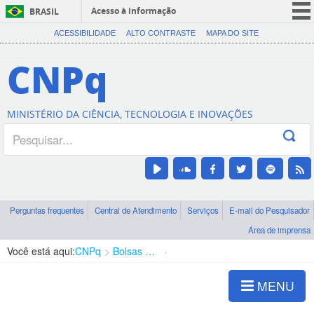
Acesso à informação
BRASIL
CORONAVÍRUS (COVID-19)
ACESSIBILIDADE
ALTO CONTRASTE
MAPA DO SITE
Participe
CNPq
Serviços
Legislação
MINISTÉRIO DA CIÊNCIA, TECNOLOGIA E INOVAÇÕES
Canais
Perguntas frequentes
Central de Atendimento
Serviços
E-mail do Pesquisador
Área de imprensa
Você está aqui:
CNPq
Bolsas e Auxílios Vigentes
Projetos de Pesquisa
MENU