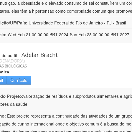
nutrição, a obesidade e o elevado consumo de sal constituírem um con
tares, elas têm a hipertensão como comorbidade comum que promov
uição/UF/País:
Universidade Federal do Rio de Janeiro - RJ - Brasil
cia:
Wed Feb 21 00:00:00 BRT 2024-Sun Feb 28 00:00:00 BRT 2027
Adelar Bracht
DENADOR(A)
AS BIOLÓGICAS
ímica
il
Currículo
 do Projeto:
valorização de resíduos e subprodutos alimentares e agrí
ores da saúde
mo:
Este projeto representa a continuidade das atividades de um gr
igação de cunho internacional onde o objetivo comum é a busca de mol
uticos. Ao longo dos anos o grupo tem encetado e publicado bom núm