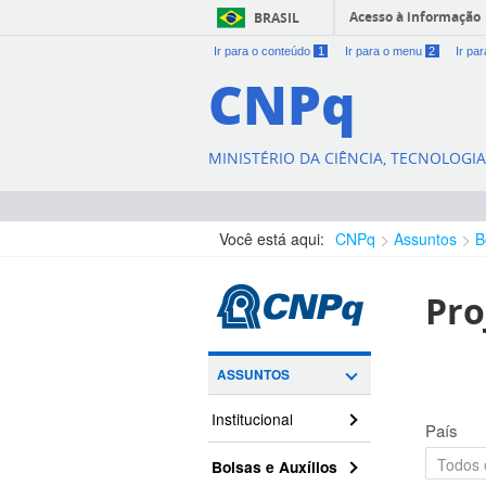
Acesso à informação
BRASIL
Ir para o conteúdo
1
Ir para o menu
2
Ir pa
CNPq
MINISTÉRIO DA CIÊNCIA, TECNOLOGI
Você está aqui:
CNPq
Assuntos
B
Pro
ASSUNTOS
Institucional
País
Bolsas e Auxílios