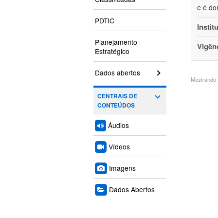
e é do
PDTIC
Instit
Planejamento
Vigên
Estratégico
Dados abertos
Mostrando 7
CENTRAIS DE
CONTEÚDOS
Áudios
Vídeos
Imagens
Dados Abertos