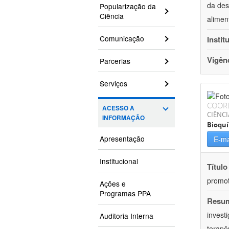
da des
Popularização da
Ciência
alimen
Comunicação
Instit
Vigên
Parcerias
Serviços
COOR
ACESSO À
CIÊNCI
INFORMAÇÃO
Bioqu
Apresentação
E-ma
Institucional
Título
promot
Ações e
Programas PPA
Resu
invest
Auditoria Interna
terapê