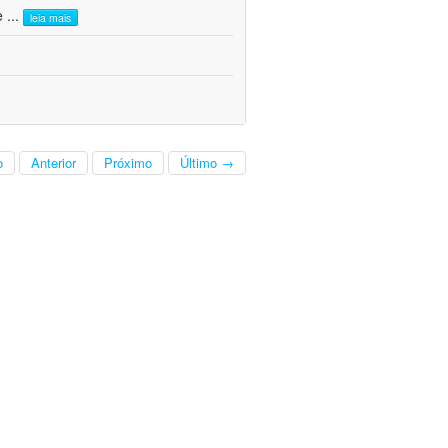
 e
...
leia mais
o
Anterior
Próximo
Último →