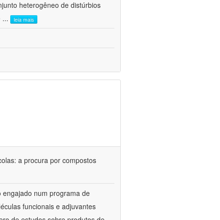
junto heterogêneo de distúrbios
e
...
leia mais
colas: a procura por compostos
upo engajado num programa de
éculas funcionais e adjuvantes
ero de estudos sobre produtos de