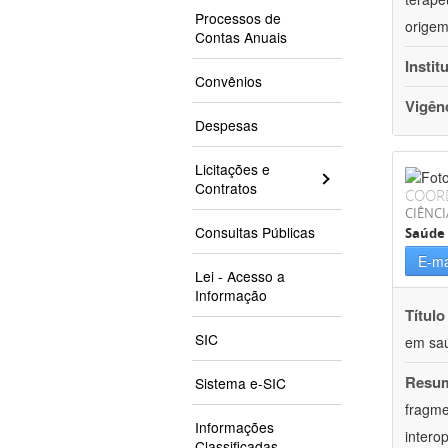
Processos de
origem
Contas Anuais
Instit
Convênios
Vigên
Despesas
Licitações e
Contratos
COOR
CIÊNCI
Consultas Públicas
Saúde 
E-ma
Lei - Acesso a
Informação
Título
SIC
em saú
Resu
Sistema e-SIC
fragme
Informações
intero
Classificadas