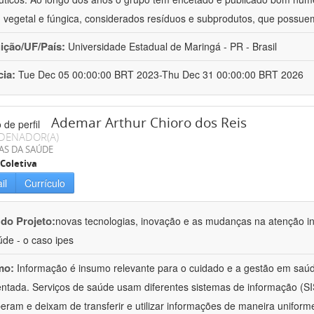
 vegetal e fúngica, considerados resíduos e subprodutos, que possue
uição/UF/País:
Universidade Estadual de Maringá - PR - Brasil
cia:
Tue Dec 05 00:00:00 BRT 2023-Thu Dec 31 00:00:00 BRT 2026
Ademar Arthur Chioro dos Reis
DENADOR(A)
AS DA SAÚDE
Coletiva
il
Currículo
 do Projeto:
novas tecnologias, inovação e as mudanças na atenção in
de - o caso ipes
mo:
Informação é insumo relevante para o cuidado e a gestão em saú
ntada. Serviços de saúde usam diferentes sistemas de informação (SIS
peram e deixam de transferir e utilizar informações de maneira uniforme