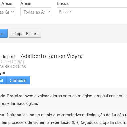
 Áreas
Áreas
Busca
rar
Limpar Filtros
Adalberto Ramon Vieyra
DENADOR(A)
AS BIOLÓGICAS
gia
il
Currículo
 do Projeto:
novos e velhos atores para estratégias terapêuticas em nef
ares e farmacológicas
mo:
Nefropatias, nome amplo que caracteriza a diminuição da função r
ntes processos de isquemia-reperfusão (I/R) (agudos), uropatia obstrut