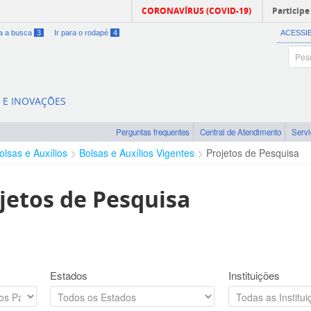
CORONAVÍRUS (COVID-19)
Participe
ra a busca
3
Ir para o rodapé
4
ACESSI
A E INOVAÇÕES
Perguntas frequentes
Central de Atendimento
Serv
olsas e Auxílios
Bolsas e Auxílios Vigentes
Projetos de Pesquisa
jetos de Pesquisa
Estados
Instituições