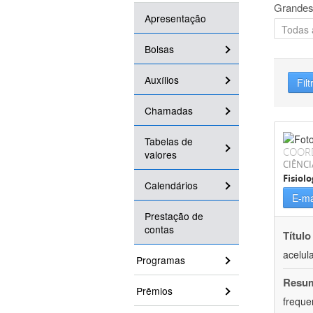
Grandes
Apresentação
Bolsas
Auxílios
Filt
Chamadas
Tabelas de
COOR
valores
CIÊNCI
Fisiolo
Calendários
E-ma
Prestação de
contas
Título
acelul
Programas
Resu
Prêmios
freque