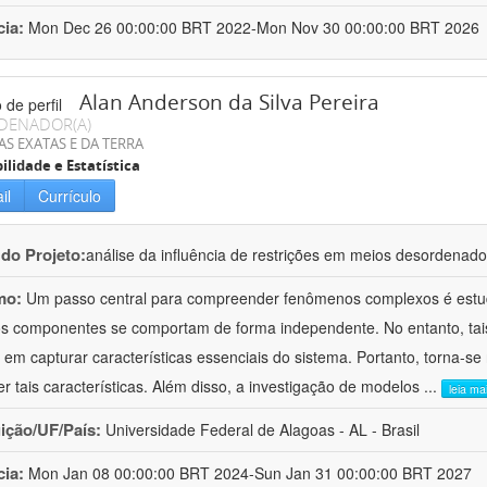
cia:
Mon Dec 26 00:00:00 BRT 2022-Mon Nov 30 00:00:00 BRT 2026
Alan Anderson da Silva Pereira
DENADOR(A)
AS EXATAS E DA TERRA
ilidade e Estatística
il
Currículo
 do Projeto:
análise da influência de restrições em meios desordenad
mo:
Um passo central para compreender fenômenos complexos é estud
s componentes se comportam de forma independente. No entanto, tais
 em capturar características essenciais do sistema. Portanto, torna-se n
er tais características. Além disso, a investigação de modelos
...
leia ma
uição/UF/País:
Universidade Federal de Alagoas - AL - Brasil
cia:
Mon Jan 08 00:00:00 BRT 2024-Sun Jan 31 00:00:00 BRT 2027