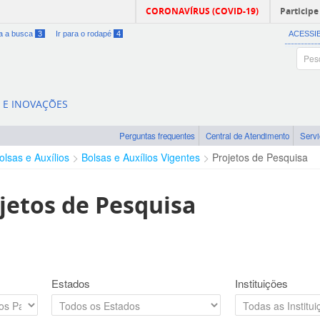
CORONAVÍRUS (COVID-19)
Participe
ra a busca
3
Ir para o rodapé
4
ACESSI
A E INOVAÇÕES
Perguntas frequentes
Central de Atendimento
Serv
olsas e Auxílios
Bolsas e Auxílios Vigentes
Projetos de Pesquisa
jetos de Pesquisa
Estados
Instituições