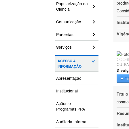
produt
Popularização da
Ciência
Consid
Comunicação
Instit
Vigên
Parcerias
Serviços
COOR
ACESSO À
OUTRA
INFORMAÇÃO
Divulg
Apresentação
E-ma
Institucional
Título
cosmop
Ações e
Programas PPA
Resu
Auditoria Interna
Instit