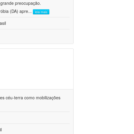
e grande preocupação.
róbia (DA) apre
...
leia mais
asil
ções céu-terra como mobilizações
l