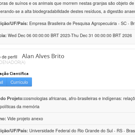
oras de suínos e os animais que morrem nestas granjas são objeto d
erando-se a alta biodegradabilidade destes resíduos, a digestão anae
uição/UF/País:
Empresa Brasileira de Pesquisa Agropecuária - SC - Br
cia:
Wed Dec 06 00:00:00 BRT 2023-Thu Dec 31 00:00:00 BRT 2026
Alan Alves Brito
DENADOR(A)
ação Científica
il
Currículo
 do Projeto:
cosmologias africanas, afro-brasileiras e indígenas: rela
olíticas da memória
mo:
Vide projeto anexo
uição/UF/País:
Universidade Federal do Rio Grande do Sul - RS - Brasi