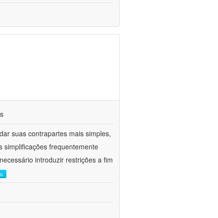
os
ar suas contrapartes mais simples,
 simplificações frequentemente
ecessário introduzir restrições a fim
is