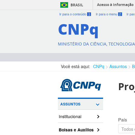
Acesso à informação
BRASIL
Ir para o conteúdo
1
Ir para o menu
2
Ir pa
CNPq
MINISTÉRIO DA CIÊNCIA, TECNOLOGI
Você está aqui:
CNPq
Assuntos
B
Pro
ASSUNTOS
Institucional
País
Bolsas e Auxílios