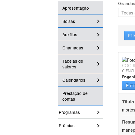
Grandes
Apresentação
Bolsas
Auxílios
Filt
Chamadas
Tabelas de
COOR
valores
CIÊNCI
Engenh
Calendários
E-ma
Prestação de
contas
Título
mortos
Programas
Resu
Prêmios
manejo