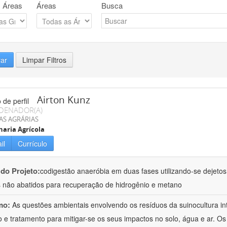
 Áreas
Áreas
Busca
rar
Limpar Filtros
Airton Kunz
DENADOR(A)
AS AGRÁRIAS
aria Agrícola
il
Currículo
 do Projeto:
codigestão anaeróbia em duas fases utilizando-se dejeto
 não abatidos para recuperação de hidrogênio e metano
mo:
As questões ambientais envolvendo os resíduos da suinocultura i
 e tratamento para mitigar-se os seus impactos no solo, água e ar. O