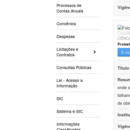
Processos de
Vigên
Contas Anuais
Convênios
COOR
Despesas
CIÊNCI
Probab
Licitações e
E-ma
Contratos
Consultas Públicas
Título
Resu
Lei - Acesso a
Informação
onde o
falham
SIC
de obt
Sistema e-SIC
Instit
Informações
Vigên
Classificadas