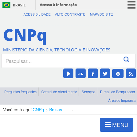
Acesso à informação
BRASIL
CORONAVÍRUS (COVID-19)
ACESSIBILIDADE
ALTO CONTRASTE
MAPA DO SITE
Participe
CNPq
Serviços
Legislação
MINISTÉRIO DA CIÊNCIA, TECNOLOGIA E INOVAÇÕES
Canais
Perguntas frequentes
Central de Atendimento
Serviços
E-mail do Pesquisador
Área de imprensa
Você está aqui:
CNPq
Bolsas e Auxílios Vigentes
Projetos de Pesquisa
MENU