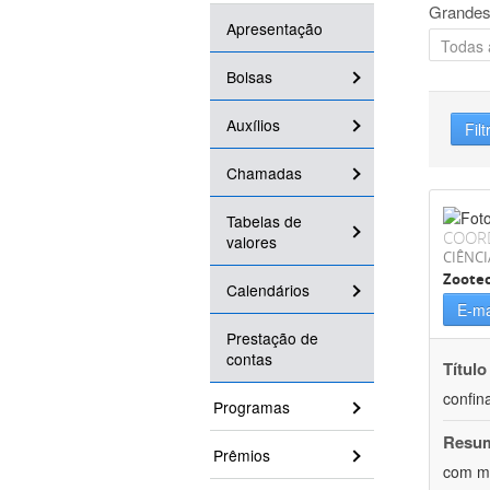
Grandes
Apresentação
Bolsas
Auxílios
Filt
Chamadas
Tabelas de
COOR
valores
CIÊNCI
Zoote
Calendários
E-ma
Prestação de
contas
Título
confin
Programas
Resu
Prêmios
com mú