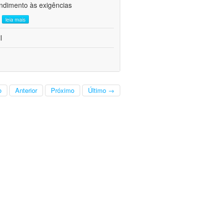
ndimento às exigências
.
leia mais
l
o
Anterior
Próximo
Último →