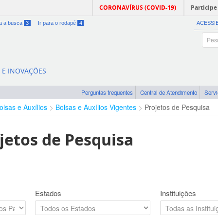
CORONAVÍRUS (COVID-19)
Participe
ra a busca
3
Ir para o rodapé
4
ACESSI
A E INOVAÇÕES
Perguntas frequentes
Central de Atendimento
Serv
olsas e Auxílios
Bolsas e Auxílios Vigentes
Projetos de Pesquisa
jetos de Pesquisa
Estados
Instituições