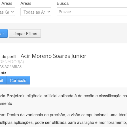
 Áreas
Áreas
Busca
rar
Limpar Filtros
Acir Moreno Soares Junior
DENADOR(A)
AS AGRÁRIAS
cnia
il
Currículo
 do Projeto:
inteligência artificial aplicada à detecção e classificaçã
amento
mo:
Dentro da zootecnia de precisão, a visão computacional, uma técni
ltiplas aplicações, pode ser utilizada para avaliação e monitoramento, 