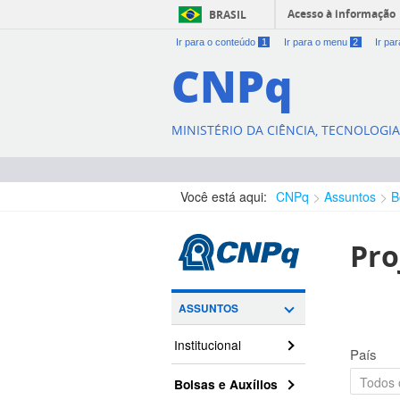
Acesso à informação
BRASIL
Ir para o conteúdo
1
Ir para o menu
2
Ir pa
CNPq
MINISTÉRIO DA CIÊNCIA, TECNOLOGI
Você está aqui:
CNPq
Assuntos
B
Pro
ASSUNTOS
Institucional
País
Bolsas e Auxílios