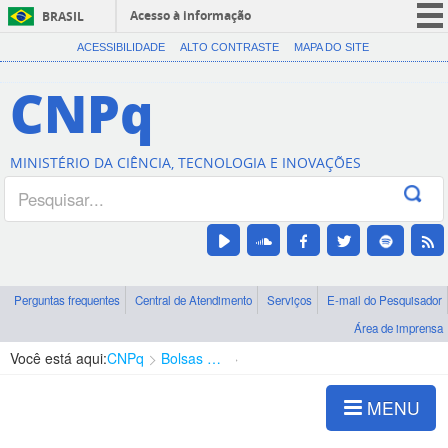
Acesso à informação
BRASIL
CORONAVÍRUS (COVID-19)
ACESSIBILIDADE
ALTO CONTRASTE
MAPA DO SITE
Participe
CNPq
Serviços
Legislação
MINISTÉRIO DA CIÊNCIA, TECNOLOGIA E INOVAÇÕES
Canais
Perguntas frequentes
Central de Atendimento
Serviços
E-mail do Pesquisador
Área de imprensa
Você está aqui:
CNPq
Bolsas e Auxílios Vigentes
Projetos de Pesquisa
MENU