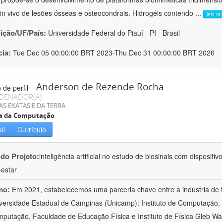
e in vivo de lesões ósseas e osteocondrais. Hidrogéis contendo
...
leia m
uição/UF/País:
Universidade Federal do Piauí - PI - Brasil
cia:
Tue Dec 05 00:00:00 BRT 2023-Thu Dec 31 00:00:00 BRT 2026
Anderson de Rezende Rocha
DENADOR(A)
AS EXATAS E DA TERRA
ia da Computação
il
Currículo
 do Projeto:
inteligência artificial no estudo de biosinais com disposit
estar
mo:
Em 2021, estabelecemos uma parceria chave entre a indústria de 
versidade Estadual de Campinas (Unicamp): Instituto de Computação, 
putação, Faculdade de Educação Física e Instituto de Física Gleb Wa