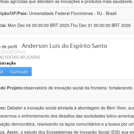
ativas agrícolas que atendam às inovações e produtos mais saudáveis
uição/UF/País:
Universidade Federal Fluminense - RJ - Brasil
cia:
Mon Dec 04 00:00:00 BRT 2023-Thu Dec 31 00:00:00 BRT 2026
Anderson Luis do Espírito Santo
DENADOR(A)
AS SOCIAIS APLICADAS
istração
il
Currículo
 do Projeto:
observatório de inovação social da fronteira: fortalecendo 
mo:
Debater a inovação social atrelada à abordagem do Bem Viver, s
ecermos o enfrentamento dos desafios das sociedades latino-america
ipação democrática, reavivando os laços comunitários e a busca por 
za. Assim, o estudo dos Ecossistemas de Inovação Social (EIS) sua e