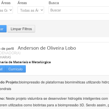
 Áreas
Áreas
Busca
rar
Limpar Filtros
Anderson de Oliveira Lobo
DENADOR(A)
HARIAS
aria de Materiais e Metalúrgica
il
Currículo
 do Projeto:
bioimpressão de plataformas biomiméticas utilizando hidro
ondrais
mo:
Neste projeto vislumbra-se desenvolver hidrogéis inteligentes com
erem utilizados como biotintas para a bioimpressão 3D. Sendo assim,