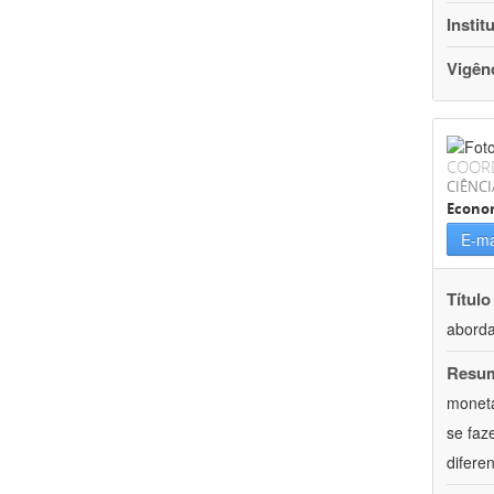
Instit
Vigên
COOR
CIÊNCI
Econo
E-ma
Título
aborda
Resu
monetá
se faz
difere