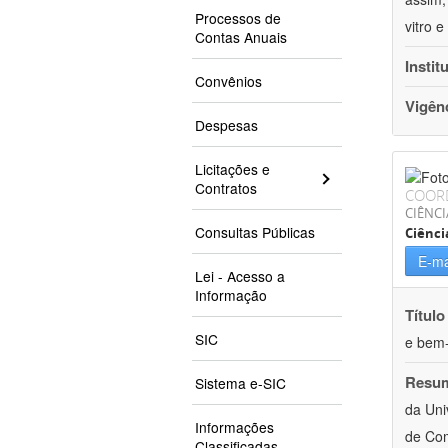
Processos de
vitro 
Contas Anuais
Instit
Convênios
Vigên
Despesas
Licitações e
Contratos
COOR
CIÊNCI
Consultas Públicas
Ciênc
E-ma
Lei - Acesso a
Informação
Título
SIC
e bem-
Resu
Sistema e-SIC
da Uni
Informações
de Com
Classificadas