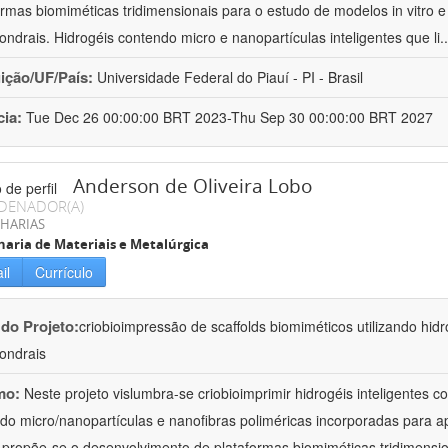
ormas biomiméticas tridimensionais para o estudo de modelos in vitro e 
ondrais. Hidrogéis contendo micro e nanopartículas inteligentes que li
.
uição/UF/País:
Universidade Federal do Piauí - PI - Brasil
cia:
Tue Dec 26 00:00:00 BRT 2023-Thu Sep 30 00:00:00 BRT 2027
Anderson de Oliveira Lobo
DENADOR(A)
HARIAS
aria de Materiais e Metalúrgica
il
Currículo
 do Projeto:
criobioimpressão de scaffolds biomiméticos utilizando hidr
ondrais
mo:
Neste projeto vislumbra-se criobioimprimir hidrogéis inteligentes 
do micro/nanopartículas e nanofibras poliméricas incorporadas para a
 propõe-se o desenvolvimento de plataformas biomiméticas tridimensio