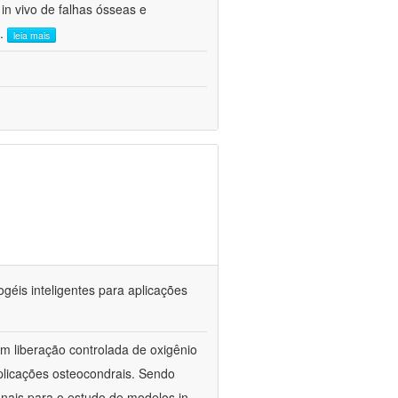
in vivo de falhas ósseas e
..
leia mais
ogéis inteligentes para aplicações
com liberação controlada de oxigênio
plicações osteocondrais. Sendo
nais para o estudo de modelos in