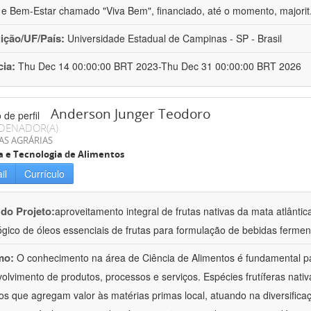
e Bem-Estar chamado "Viva Bem", financiado, até o momento, majorit
uição/UF/País:
Universidade Estadual de Campinas - SP - Brasil
cia:
Thu Dec 14 00:00:00 BRT 2023-Thu Dec 31 00:00:00 BRT 2026
Anderson Junger Teodoro
DENADOR(A)
AS AGRÁRIAS
a e Tecnologia de Alimentos
il
Currículo
 do Projeto:
aproveitamento integral de frutas nativas da mata atlântica
ógico de óleos essenciais de frutas para formulação de bebidas ferme
mo:
O conhecimento na área de Ciência de Alimentos é fundamental p
olvimento de produtos, processos e serviços. Espécies frutíferas nat
os que agregam valor às matérias primas local, atuando na diversifi