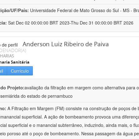
uição/UF/País:
Universidade Federal de Mato Grosso do Sul - MS - Bra
cia:
Sat Dec 02 00:00:00 BRT 2023-Thu Dec 31 00:00:00 BRT 2026
Anderson Luiz Ribeiro de Paiva
DENADOR(A)
HARIAS
aria Sanitária
il
Currículo
 do Projeto:
avaliação da filtração em margem como alternativa para 
 semiárida do estado de pernambuco
mo:
A Filtração em Margem (FM) consiste na construção de poços d
manancial superficial. A ação de bombeamento provoca uma diferença 
ial superficial e o manancial subterrâneo, induzindo, ainda mais, o fl
eio poroso até o poço de bombeamento. Nessa passagem da água pe