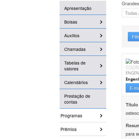
Grandes
Apresentação
Bolsas
Auxílios
Filt
Chamadas
Tabelas de
COOR
valores
ENGEN
Engenh
Calendários
E-ma
Prestação de
contas
Título
osteoc
Programas
Resu
Prêmios
para s