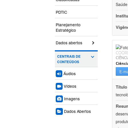
Saúde 
PDTIC
Instit
Planejamento
Vigên
Estratégico
Dados abertos
COOR
CENTRAIS DE
CIÊNCI
CONTEÚDOS
Ciênci
E-ma
Áudios
Vídeos
Título
tecnol
Imagens
Resu
Dados Abertos
desenv
produt