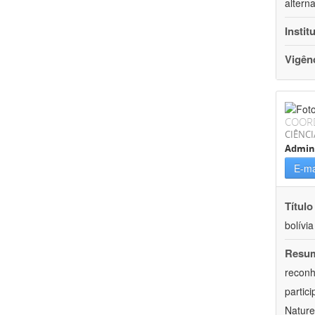
altern
Instit
Vigên
COOR
CIÊNCI
Admin
E-ma
Título
bolívia
Resu
reconh
partic
Nature