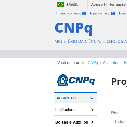
Acesso à informação
BRASIL
Ir para o conteúdo
1
Ir para o menu
2
Ir pa
CNPq
MINISTÉRIO DA CIÊNCIA, TECNOLOGI
Você está aqui:
CNPq
Assuntos
B
Pro
ASSUNTOS
Institucional
País
Bolsas e Auxílios