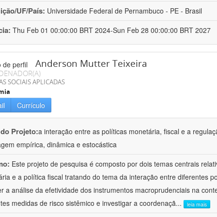
uição/UF/País:
Universidade Federal de Pernambuco - PE - Brasil
cia:
Thu Feb 01 00:00:00 BRT 2024-Sun Feb 28 00:00:00 BRT 2027
Anderson Mutter Teixeira
DENADOR(A)
AS SOCIAIS APLICADAS
mia
il
Currículo
 do Projeto:
a interação entre as políticas monetária, fiscal e a regul
gem empírica, dinâmica e estocástica
mo:
Este projeto de pesquisa é composto por dois temas centrais relati
ria e a política fiscal tratando do tema da interação entre diferentes p
er a análise da efetividade dos instrumentos macroprudenciais na conte
ntes medidas de risco sistêmico e investigar a coordenaçã
...
leia mais