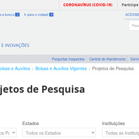
CORONAVÍRUS (COVID-19)
Participe
ra a busca
3
Ir para o rodapé
4
ACESSI
A E INOVAÇÕES
Perguntas frequentes
Central de Atendimento
Serv
olsas e Auxílios
Bolsas e Auxílios Vigentes
Projetos de Pesquisa
jetos de Pesquisa
Estados
Instituições