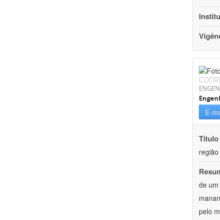
Instit
Vigên
COOR
ENGEN
Engenh
E-ma
Título
região
Resu
de um 
mananc
pelo m