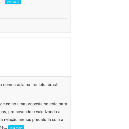
.
...
leia mais
a democracia na fronteira brasil-
urge como uma proposta potente para
nas, promovendo e valorizando a
uma relação menos predatória com a
me
...
leia mais