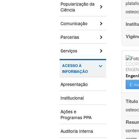
plataf
Popularização da
Ciência
osteoc
Comunicação
Instit
Vigên
Parcerias
Serviços
COOR
ACESSO À
ENGEN
INFORMAÇÃO
Engenh
Apresentação
E-ma
Institucional
Título
osteoc
Ações e
Programas PPA
Resu
conten
Auditoria Interna
assim,