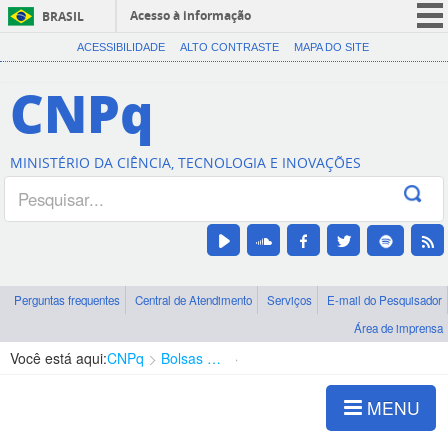
Acesso à informação
BRASIL
CORONAVÍRUS (COVID-19)
ACESSIBILIDADE
ALTO CONTRASTE
MAPA DO SITE
Participe
CNPq
Serviços
Legislação
MINISTÉRIO DA CIÊNCIA, TECNOLOGIA E INOVAÇÕES
Canais
Perguntas frequentes
Central de Atendimento
Serviços
E-mail do Pesquisador
Área de imprensa
Você está aqui:
CNPq
Bolsas e Auxílios Vigentes
Projetos de Pesquisa
MENU