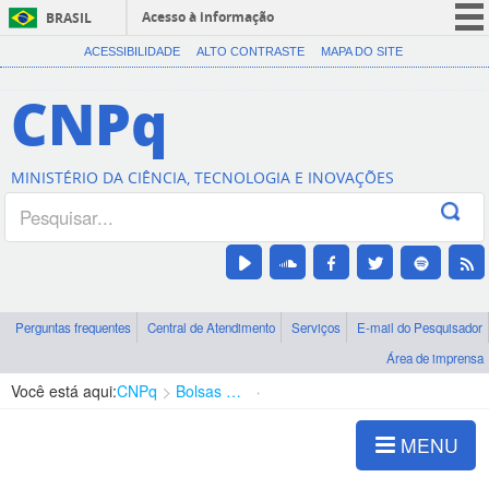
Acesso à informação
BRASIL
CORONAVÍRUS (COVID-19)
ACESSIBILIDADE
ALTO CONTRASTE
MAPA DO SITE
Participe
CNPq
Serviços
Legislação
MINISTÉRIO DA CIÊNCIA, TECNOLOGIA E INOVAÇÕES
Canais
Perguntas frequentes
Central de Atendimento
Serviços
E-mail do Pesquisador
Área de imprensa
Você está aqui:
CNPq
Bolsas e Auxílios Vigentes
Projetos de Pesquisa
MENU