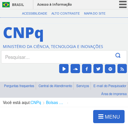
Acesso à informação
BRASIL
CORONAVÍRUS (COVID-19)
ACESSIBILIDADE
ALTO CONTRASTE
MAPA DO SITE
Participe
CNPq
Serviços
Legislação
MINISTÉRIO DA CIÊNCIA, TECNOLOGIA E INOVAÇÕES
Canais
Perguntas frequentes
Central de Atendimento
Serviços
E-mail do Pesquisador
Área de imprensa
Você está aqui:
CNPq
Bolsas e Auxílios Vigentes
Projetos de Pesquisa
MENU