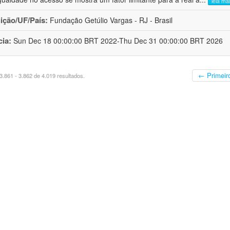
leia ma
uição/UF/País:
Fundação Getúlio Vargas - RJ - Brasil
cia:
Sun Dec 18 00:00:00 BRT 2022-Thu Dec 31 00:00:00 BRT 2026
← Primeir
.861 - 3.862 de 4.019 resultados.