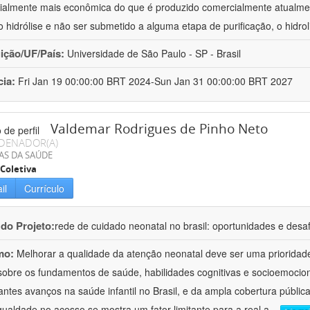
ialmente mais econômica do que é produzido comercialmente atualmen
o hidrólise e não ser submetido a alguma etapa de purificação, o hidrol
uição/UF/País:
Universidade de São Paulo - SP - Brasil
cia:
Fri Jan 19 00:00:00 BRT 2024-Sun Jan 31 00:00:00 BRT 2027
Valdemar Rodrigues de Pinho Neto
DENADOR(A)
AS DA SAÚDE
Coletiva
il
Currículo
 do Projeto:
rede de cuidado neonatal no brasil: oportunidades e desa
mo:
Melhorar a qualidade da atenção neonatal deve ser uma prioridade 
 sobre os fundamentos de saúde, habilidades cognitivas e socioemocion
antes avanços na saúde infantil no Brasil, e da ampla cobertura públi
gualdade no acesso se mostra um fator limitante para a real a
...