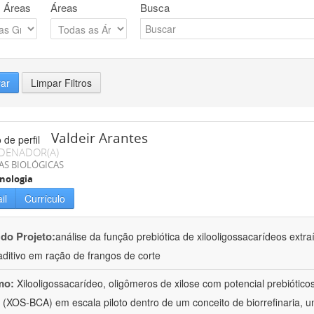
 Áreas
Áreas
Busca
rar
Limpar Filtros
Valdeir Arantes
DENADOR(A)
AS BIOLÓGICAS
nologia
il
Currículo
 do Projeto:
análise da função prebiótica de xilooligossacarídeos ext
ditivo em ração de frangos de corte
mo:
Xilooligossacarídeo, oligômeros de xilose com potencial prebiótico
 (XOS-BCA) em escala piloto dentro de um conceito de biorrefinaria, 