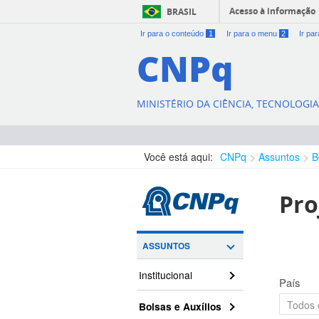
Acesso à informação
BRASIL
Ir para o conteúdo
1
Ir para o menu
2
Ir pa
CNPq
MINISTÉRIO DA CIÊNCIA, TECNOLOGI
Você está aqui:
CNPq
Assuntos
B
Pro
ASSUNTOS
Institucional
País
Bolsas e Auxílios