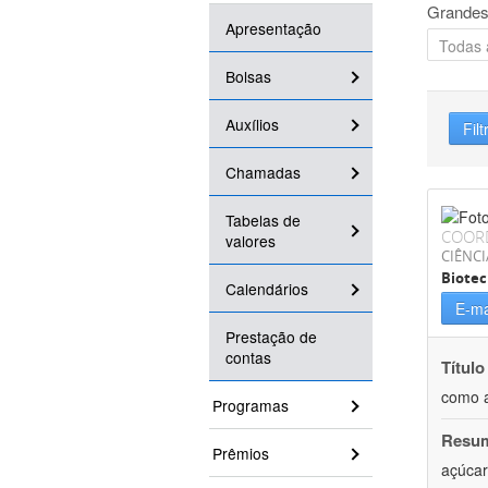
Grandes
Apresentação
Bolsas
Auxílios
Filt
Chamadas
Tabelas de
COOR
valores
CIÊNCI
Biotec
Calendários
E-ma
Prestação de
contas
Título
como a
Programas
Resu
Prêmios
açúcar