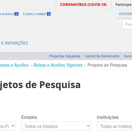
CORONAVÍRUS (COVID-19)
Participe
ra a busca
3
Ir para o rodapé
4
ACESSI
A E INOVAÇÕES
Perguntas frequentes
Central de Atendimento
Serv
olsas e Auxílios
Bolsas e Auxílios Vigentes
Projetos de Pesquisa
jetos de Pesquisa
Estados
Instituições