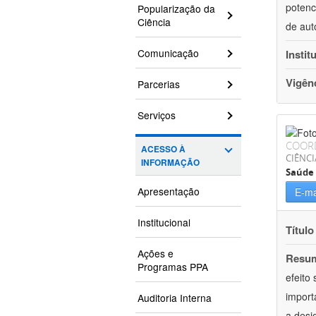
potenc
Popularização da
Ciência
de aut
Comunicação
Instit
Vigên
Parcerias
Serviços
COOR
ACESSO À
CIÊNCI
INFORMAÇÃO
Saúde 
Apresentação
E-ma
Institucional
Título
Ações e
Resu
Programas PPA
efeito
import
Auditoria Interna
a desi