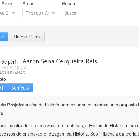
 Áreas
Áreas
Busca
rar
Limpar Filtros
Aaron Sena Cerqueira Reis
DENADOR(A)
IAS HUMANAS
ção
il
Currículo
 do Projeto:
ensino de história para estudantes surdos: uma proposta i
ca
mo:
Localizado em uma zona de fronteiras, o Ensino de História é um
ocessos de ensino-aprendizagem da História. Sob influência da teoria d