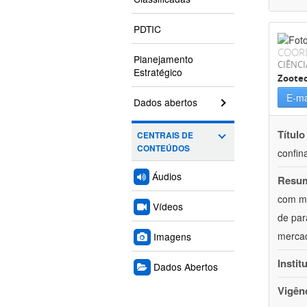
PDTIC
COOR
Planejamento
CIÊNCI
Estratégico
Zoote
E-ma
Dados abertos
Título
CENTRAIS DE
CONTEÚDOS
confin
Áudios
Resu
com mú
Vídeos
de par
mercad
Imagens
Instit
Dados Abertos
Vigên