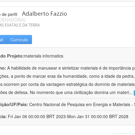
Adalberto Fazzio
DENADOR(A)
AS EXATAS E DA TERRA
il
Currículo
 do Projeto:
materials informatics
mo:
A habilidade de manusear e sintetizar materiais é de importância 
zações, a ponto de marcar eras da humanidade, como a idade da pedra, 
es ocorrem por conta da vantagem estratégica do domínio de materiais,
ções de defesa. No momento que uma civilização domina um materi
...
uição/UF/País:
Centro Nacional de Pesquisa em Energia e Materiais - S
cia:
Fri Jan 06 00:00:00 BRT 2023-Mon Jan 31 00:00:00 BRT 2028