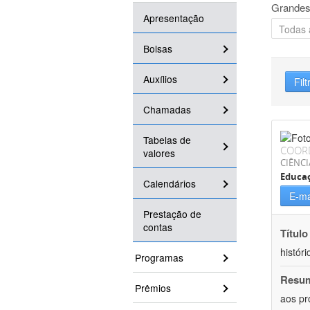
Grandes
Apresentação
Bolsas
Auxílios
Filt
Chamadas
Tabelas de
COOR
valores
CIÊNC
Educa
Calendários
E-ma
Prestação de
contas
Título
históri
Programas
Resu
Prêmios
aos pr