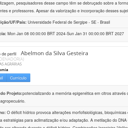
izagem, pesquisadores desse campo têm se debruçado sobre a formaç
ntes e professores. Apesar da valorização e incorporação desses sujei
uição/UF/País:
Universidade Federal de Sergipe - SE - Brasil
cia:
Mon Jan 08 00:00:00 BRT 2024-Sun Jan 31 00:00:00 BRT 2027
Abelmon da Silva Gesteira
DENADOR(A)
AS AGRÁRIAS
omia
il
Currículo
 do Projeto:
potencializando a memória epigenética em citros através d
o agropecuário.
mo:
O déficit hídrico provoca alterações morfofisiológicas, bioquímica
 a estratégias para aclimatização e/ou adaptação. A metilação do DNA 
o ser alterada durante o déficit hídrico. Combinações laranjeira 'Valên