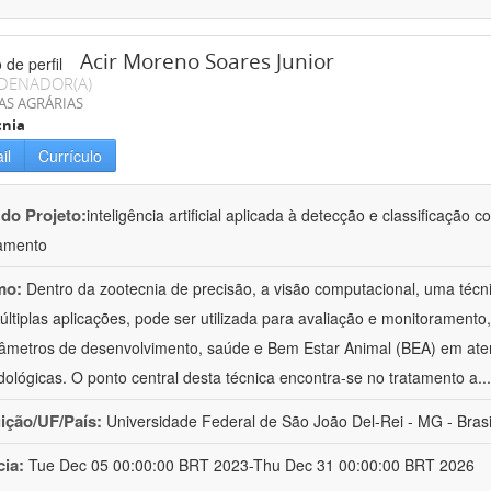
Acir Moreno Soares Junior
DENADOR(A)
AS AGRÁRIAS
cnia
il
Currículo
 do Projeto:
inteligência artificial aplicada à detecção e classificaçã
amento
mo:
Dentro da zootecnia de precisão, a visão computacional, uma técni
ltiplas aplicações, pode ser utilizada para avaliação e monitoramento, 
âmetros de desenvolvimento, saúde e Bem Estar Animal (BEA) em ate
ológicas. O ponto central desta técnica encontra-se no tratamento a
..
uição/UF/País:
Universidade Federal de São João Del-Rei - MG - Brasi
cia:
Tue Dec 05 00:00:00 BRT 2023-Thu Dec 31 00:00:00 BRT 2026