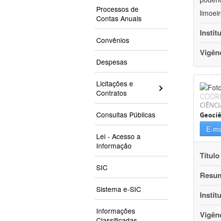
Processos de
limoei
Contas Anuais
Instit
Convênios
Vigên
Despesas
Licitações e
Contratos
COOR
CIÊNCI
Consultas Públicas
Geociê
E-ma
Lei - Acesso a
Informação
Título
SIC
Resu
Sistema e-SIC
Instit
Informações
Vigên
Classificadas