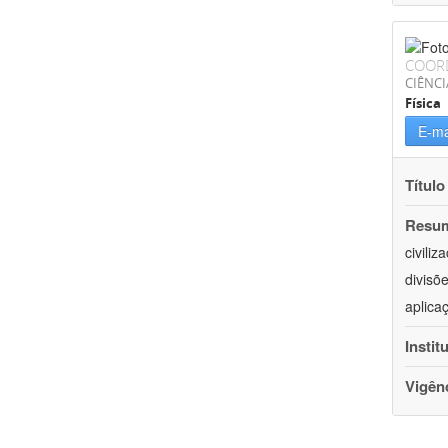
COOR
CIÊNCI
Física
E-ma
Título
Resu
civili
divisõ
aplica
Instit
Vigên