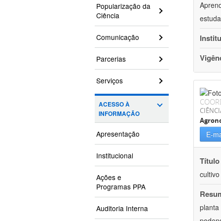
Aprend
Popularização da
Ciência
estuda
Comunicação
Instit
Vigên
Parcerias
Serviços
COOR
ACESSO À
CIÊNCI
INFORMAÇÃO
Agron
Apresentação
E-ma
Institucional
Título
cultiv
Ações e
Programas PPA
Resu
planta
Auditoria Interna
podend