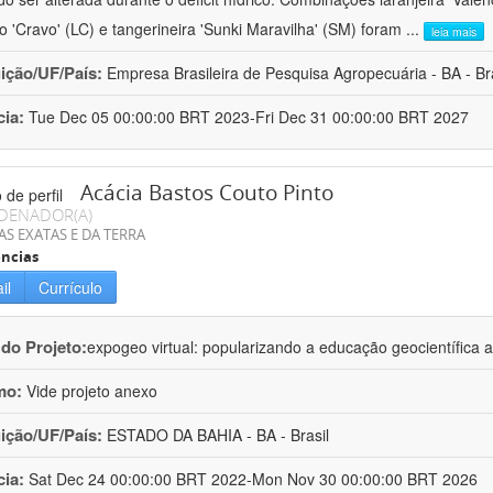
ro 'Cravo' (LC) e tangerineira 'Sunki Maravilha' (SM) foram
...
leia mais
uição/UF/País:
Empresa Brasileira de Pesquisa Agropecuária - BA - Bra
cia:
Tue Dec 05 00:00:00 BRT 2023-Fri Dec 31 00:00:00 BRT 2027
Acácia Bastos Couto Pinto
DENADOR(A)
AS EXATAS E DA TERRA
ncias
il
Currículo
 do Projeto:
expogeo virtual: popularizando a educação geocientífica a
mo:
Vide projeto anexo
uição/UF/País:
ESTADO DA BAHIA - BA - Brasil
cia:
Sat Dec 24 00:00:00 BRT 2022-Mon Nov 30 00:00:00 BRT 2026