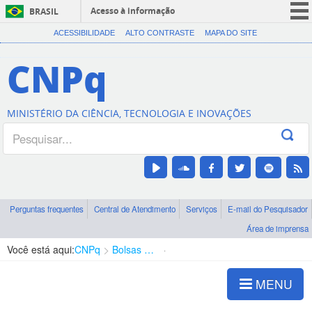
Acesso à informação
BRASIL
CORONAVÍRUS (COVID-19)
ACESSIBILIDADE
ALTO CONTRASTE
MAPA DO SITE
Participe
CNPq
Serviços
Legislação
MINISTÉRIO DA CIÊNCIA, TECNOLOGIA E INOVAÇÕES
Canais
Perguntas frequentes
Central de Atendimento
Serviços
E-mail do Pesquisador
Área de imprensa
Você está aqui:
CNPq
Bolsas e Auxílios Vigentes
Projetos de Pesquisa
MENU