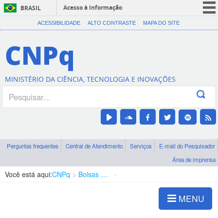
Acesso à informação
BRASIL
CORONAVÍRUS (COVID-19)
ACESSIBILIDADE
ALTO CONTRASTE
MAPA DO SITE
Participe
CNPq
Serviços
Legislação
MINISTÉRIO DA CIÊNCIA, TECNOLOGIA E INOVAÇÕES
Canais
Perguntas frequentes
Central de Atendimento
Serviços
E-mail do Pesquisador
Área de imprensa
Você está aqui:
CNPq
Bolsas e Auxílios Vigentes
Projetos de Pesquisa
MENU