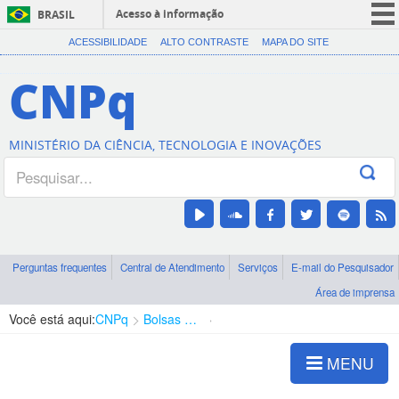
Acesso à informação
BRASIL
CORONAVÍRUS (COVID-19)
ACESSIBILIDADE
ALTO CONTRASTE
MAPA DO SITE
Participe
CNPq
Serviços
Legislação
MINISTÉRIO DA CIÊNCIA, TECNOLOGIA E INOVAÇÕES
Canais
Perguntas frequentes
Central de Atendimento
Serviços
E-mail do Pesquisador
Área de imprensa
Você está aqui:
CNPq
Bolsas e Auxílios Vigentes
Projetos de Pesquisa
MENU