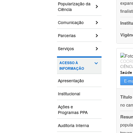
expans
Popularização da
Ciência
finalí
Comunicação
Instit
Vigên
Parcerias
Serviços
COOR
ACESSO À
CIÊNCI
INFORMAÇÃO
Saúde 
Apresentação
E-ma
Institucional
Título
no cam
Ações e
Programas PPA
Resu
popula
Auditoria Interna
trouxe