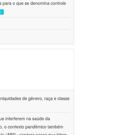
as para o que se denomina controle
is
iniquidades de gênero, raça e classe
que interferem na saúde da
ado, o contexto pandêmico também
ria (APS), serviços esses que lidam