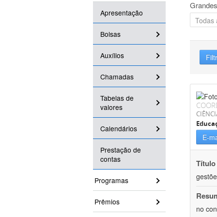
Grandes
Apresentação
Bolsas
Auxílios
Filt
Chamadas
Tabelas de
COOR
valores
CIÊNC
Educa
Calendários
E-ma
Prestação de
contas
Título
gestõe
Programas
Resu
Prêmios
no con