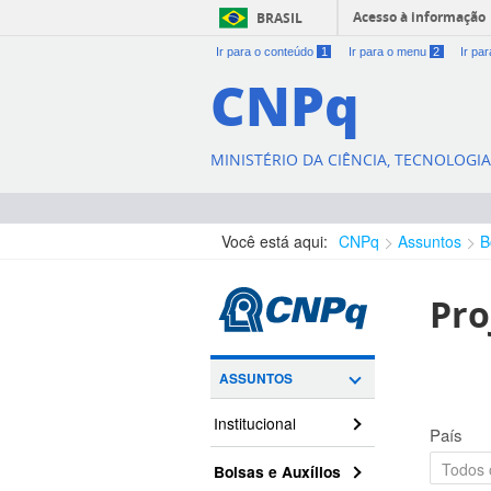
Acesso à informação
BRASIL
Ir para o conteúdo
1
Ir para o menu
2
Ir pa
CNPq
MINISTÉRIO DA CIÊNCIA, TECNOLOGI
Você está aqui:
CNPq
Assuntos
B
Pro
ASSUNTOS
Institucional
País
Bolsas e Auxílios