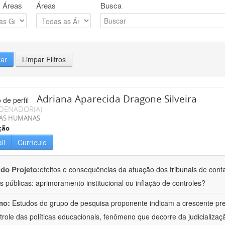
 Áreas
Áreas
Busca
rar
Limpar Filtros
Adriana Aparecida Dragone Silveira
DENADOR(A)
IAS HUMANAS
ção
il
Currículo
 do Projeto:
efeitos e consequências da atuação dos tribunais de conta
s públicas: aprimoramento institucional ou inflação de controles?
mo:
Estudos do grupo de pesquisa proponente indicam a crescente pr
trole das políticas educacionais, fenômeno que decorre da judicializa