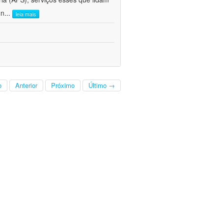
 n
...
leia mais
o
Anterior
Próximo
Último →