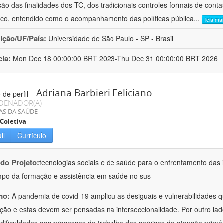
ão das finalidades dos TC, dos tradicionais controles formais de cont
stico, entendido como o acompanhamento das políticas pública
...
leia ma
uição/UF/País:
Universidade de São Paulo - SP - Brasil
cia:
Mon Dec 18 00:00:00 BRT 2023-Thu Dec 31 00:00:00 BRT 2026
Adriana Barbieri Feliciano
DENADOR(A)
AS DA SAÚDE
Coletiva
il
Currículo
 do Projeto:
tecnologias sociais e de saúde para o enfrentamento das 
po da formação e assistência em saúde no sus
mo:
A pandemia de covid-19 ampliou as desiguais e vulnerabilidades 
ção e estas devem ser pensadas na interseccionalidade. Por outro l
 dificuldades aos processos de trabalho dos serviços de atenção primá