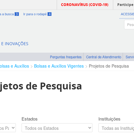
CORONAVÍRUS (COVID-19)
Participe
ra a busca
3
Ir para o rodapé
4
ACESSI
A E INOVAÇÕES
Perguntas frequentes
Central de Atendimento
Serv
olsas e Auxílios
Bolsas e Auxílios Vigentes
Projetos de Pesquisa
jetos de Pesquisa
Estados
Instituições