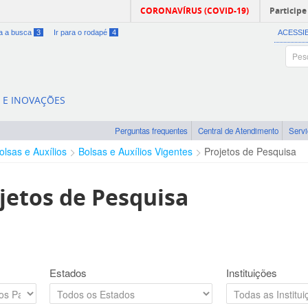
CORONAVÍRUS (COVID-19)
Participe
ra a busca
3
Ir para o rodapé
4
ACESSI
A E INOVAÇÕES
Perguntas frequentes
Central de Atendimento
Serv
olsas e Auxílios
Bolsas e Auxílios Vigentes
Projetos de Pesquisa
jetos de Pesquisa
Estados
Instituições