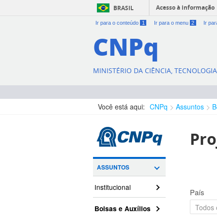
Acesso à informação
BRASIL
Ir para o conteúdo
1
Ir para o menu
2
Ir pa
CNPq
MINISTÉRIO DA CIÊNCIA, TECNOLOGI
Você está aqui:
CNPq
Assuntos
B
Pro
ASSUNTOS
Institucional
País
Bolsas e Auxílios