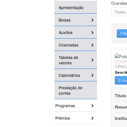
Grandes
Apresentação
Bolsas
Auxílios
Filt
Chamadas
Tabelas de
COOR
valores
CIÊNCI
Geociê
Calendários
E-ma
Prestação de
contas
Título
Programas
Resu
Prêmios
Instit