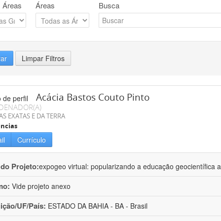
 Áreas
Áreas
Busca
rar
Limpar Filtros
Acácia Bastos Couto Pinto
DENADOR(A)
AS EXATAS E DA TERRA
ncias
il
Currículo
 do Projeto:
expogeo virtual: popularizando a educação geocientífica a
mo:
Vide projeto anexo
uição/UF/País:
ESTADO DA BAHIA - BA - Brasil