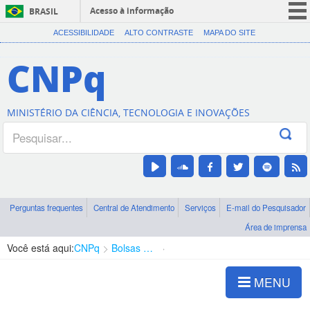
Acesso à informação
BRASIL
CORONAVÍRUS (COVID-19)
ACESSIBILIDADE
ALTO CONTRASTE
MAPA DO SITE
Participe
CNPq
Serviços
Legislação
MINISTÉRIO DA CIÊNCIA, TECNOLOGIA E INOVAÇÕES
Canais
Perguntas frequentes
Central de Atendimento
Serviços
E-mail do Pesquisador
Área de imprensa
Você está aqui:
CNPq
Bolsas e Auxílios Vigentes
Projetos de Pesquisa
MENU