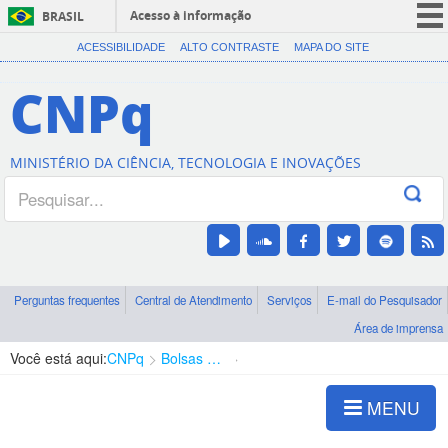
Acesso à informação
BRASIL
CORONAVÍRUS (COVID-19)
ACESSIBILIDADE
ALTO CONTRASTE
MAPA DO SITE
Participe
CNPq
Serviços
Legislação
MINISTÉRIO DA CIÊNCIA, TECNOLOGIA E INOVAÇÕES
Canais
Perguntas frequentes
Central de Atendimento
Serviços
E-mail do Pesquisador
Área de imprensa
Você está aqui:
CNPq
Bolsas e Auxílios Vigentes
Projetos de Pesquisa
MENU