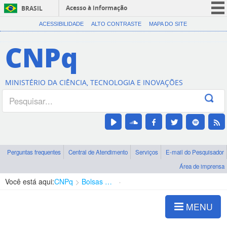
Acesso à informação
BRASIL
CORONAVÍRUS (COVID-19)
ACESSIBILIDADE
ALTO CONTRASTE
MAPA DO SITE
Participe
CNPq
Serviços
Legislação
MINISTÉRIO DA CIÊNCIA, TECNOLOGIA E INOVAÇÕES
Canais
Perguntas frequentes
Central de Atendimento
Serviços
E-mail do Pesquisador
Área de imprensa
Você está aqui:
CNPq
Bolsas e Auxílios Vigentes
Projetos de Pesquisa
MENU