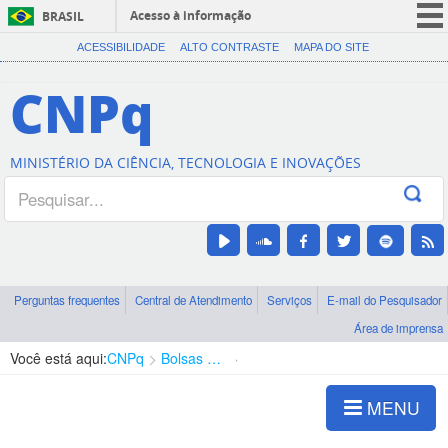
Acesso à informação
BRASIL
CORONAVÍRUS (COVID-19)
ACESSIBILIDADE
ALTO CONTRASTE
MAPA DO SITE
Participe
CNPq
Serviços
Legislação
MINISTÉRIO DA CIÊNCIA, TECNOLOGIA E INOVAÇÕES
Canais
Perguntas frequentes
Central de Atendimento
Serviços
E-mail do Pesquisador
Área de imprensa
Você está aqui:
CNPq
Bolsas e Auxílios Vigentes
Projetos de Pesquisa
MENU