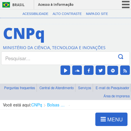
Acesso à informação
BRASIL
CORONAVÍRUS (COVID-19)
ACESSIBILIDADE
ALTO CONTRASTE
MAPA DO SITE
Participe
CNPq
Serviços
Legislação
MINISTÉRIO DA CIÊNCIA, TECNOLOGIA E INOVAÇÕES
Canais
Perguntas frequentes
Central de Atendimento
Serviços
E-mail do Pesquisador
Área de imprensa
Você está aqui:
CNPq
Bolsas e Auxílios Vigentes
Projetos de Pesquisa
MENU