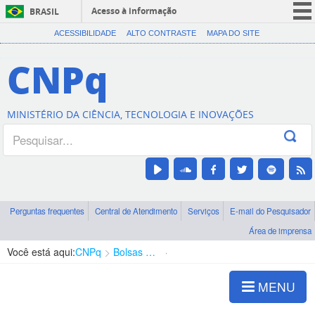
Acesso à informação
BRASIL
CORONAVÍRUS (COVID-19)
ACESSIBILIDADE
ALTO CONTRASTE
MAPA DO SITE
Participe
CNPq
Serviços
Legislação
MINISTÉRIO DA CIÊNCIA, TECNOLOGIA E INOVAÇÕES
Canais
Perguntas frequentes
Central de Atendimento
Serviços
E-mail do Pesquisador
Área de imprensa
Você está aqui:
CNPq
Bolsas e Auxílios Vigentes
Projetos de Pesquisa
MENU