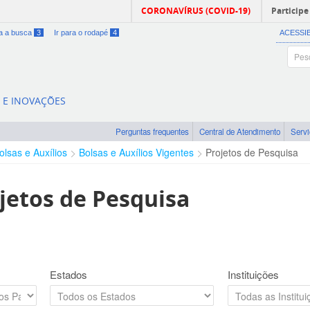
CORONAVÍRUS (COVID-19)
Participe
ra a busca
3
Ir para o rodapé
4
ACESSI
A E INOVAÇÕES
Perguntas frequentes
Central de Atendimento
Serv
olsas e Auxílios
Bolsas e Auxílios Vigentes
Projetos de Pesquisa
jetos de Pesquisa
Estados
Instituições