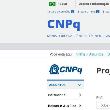
Acesso à informação
BRASIL
Ir para o conteúdo
1
Ir para o menu
2
Ir pa
CNPq
MINISTÉRIO DA CIÊNCIA, TECNOLOGI
Você está aqui:
CNPq
Assuntos
B
Pro
ASSUNTOS
Institucional
País
Bolsas e Auxílios