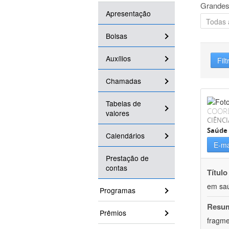
Grandes
Apresentação
Bolsas
Auxílios
Filt
Chamadas
Tabelas de
COOR
valores
CIÊNCI
Saúde 
Calendários
E-ma
Prestação de
contas
Título
em saú
Programas
Resu
Prêmios
fragme