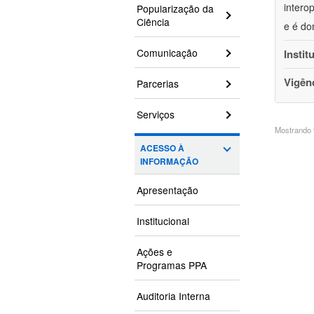
intero
Popularização da
Ciência
e é do
Comunicação
Instit
Vigên
Parcerias
Serviços
Mostrando 9
ACESSO À
INFORMAÇÃO
Apresentação
Institucional
Ações e
Programas PPA
Auditoria Interna