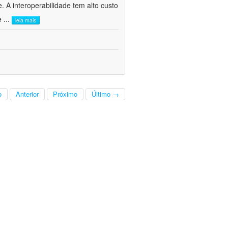
. A interoperabilidade tem alto custo
 e
...
leia mais
o
Anterior
Próximo
Último →