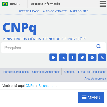
Acesso à informação
BRASIL
CORONAVÍRUS (COVID-19)
ACESSIBILIDADE
ALTO CONTRASTE
MAPA DO SITE
Participe
CNPq
Serviços
Legislação
MINISTÉRIO DA CIÊNCIA, TECNOLOGIA E INOVAÇÕES
Canais
Perguntas frequentes
Central de Atendimento
Serviços
E-mail do Pesquisador
Área de imprensa
Você está aqui:
CNPq
Bolsas e Auxílios Vigentes
Projetos de Pesquisa
MENU