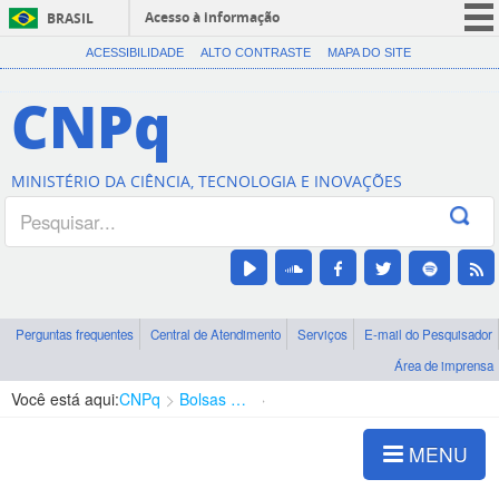
Acesso à informação
BRASIL
CORONAVÍRUS (COVID-19)
ACESSIBILIDADE
ALTO CONTRASTE
MAPA DO SITE
Participe
CNPq
Serviços
Legislação
MINISTÉRIO DA CIÊNCIA, TECNOLOGIA E INOVAÇÕES
Canais
Perguntas frequentes
Central de Atendimento
Serviços
E-mail do Pesquisador
Área de imprensa
Você está aqui:
CNPq
Bolsas e Auxílios Vigentes
Projetos de Pesquisa
MENU