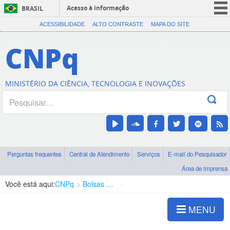
Acesso à informação
BRASIL
CORONAVÍRUS (COVID-19)
ACESSIBILIDADE
ALTO CONTRASTE
MAPA DO SITE
Participe
CNPq
Serviços
Legislação
MINISTÉRIO DA CIÊNCIA, TECNOLOGIA E INOVAÇÕES
Canais
Perguntas frequentes
Central de Atendimento
Serviços
E-mail do Pesquisador
Área de imprensa
Você está aqui:
CNPq
Bolsas e Auxílios Vigentes
Projetos de Pesquisa
MENU