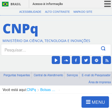
Acesso à informação
BRASIL
CORONAVÍRUS (COVID-19)
ACESSIBILIDADE
ALTO CONTRASTE
MAPA DO SITE
Participe
CNPq
Serviços
Legislação
MINISTÉRIO DA CIÊNCIA, TECNOLOGIA E INOVAÇÕES
Canais
Perguntas frequentes
Central de Atendimento
Serviços
E-mail do Pesquisador
Área de imprensa
Você está aqui:
CNPq
Bolsas e Auxílios Vigentes
Projetos de Pesquisa
MENU