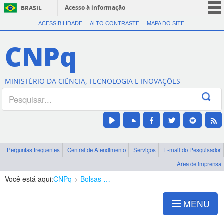
Acesso à informação
BRASIL
CORONAVÍRUS (COVID-19)
ACESSIBILIDADE
ALTO CONTRASTE
MAPA DO SITE
Participe
CNPq
Serviços
Legislação
MINISTÉRIO DA CIÊNCIA, TECNOLOGIA E INOVAÇÕES
Canais
Perguntas frequentes
Central de Atendimento
Serviços
E-mail do Pesquisador
Área de imprensa
Você está aqui:
CNPq
Bolsas e Auxílios Vigentes
Projetos de Pesquisa
MENU