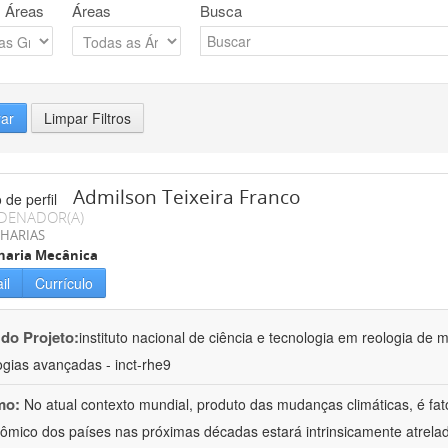
 Áreas
Áreas
Busca
rar
Limpar Filtros
Admilson Teixeira Franco
DENADOR(A)
HARIAS
haria Mecânica
il
Currículo
 do Projeto:
instituto nacional de ciência e tecnologia em reologia de 
ogias avançadas - inct-rhe9
mo:
No atual contexto mundial, produto das mudanças climáticas, é fa
ômico dos países nas próximas décadas estará intrinsicamente atrel