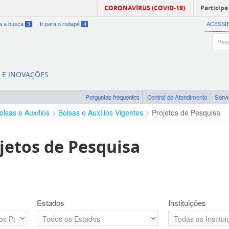
CORONAVÍRUS (COVID-19)
Participe
ra a busca
3
Ir para o rodapé
4
ACESSI
A E INOVAÇÕES
Perguntas frequentes
Central de Atendimento
Serv
olsas e Auxílios
Bolsas e Auxílios Vigentes
Projetos de Pesquisa
jetos de Pesquisa
Estados
Instituições