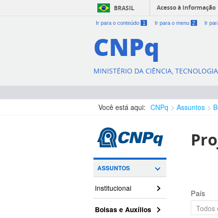
Acesso à informação
BRASIL
Ir para o conteúdo
1
Ir para o menu
2
Ir pa
CNPq
MINISTÉRIO DA CIÊNCIA, TECNOLOGI
Você está aqui:
CNPq
Assuntos
B
Pro
ASSUNTOS
Institucional
País
Bolsas e Auxílios