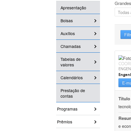
Grandes
Apresentação
Bolsas
Auxílios
Filt
Chamadas
Tabelas de
COOR
valores
ENGEN
Engen
Calendários
E-ma
Prestação de
contas
Título
tecnol
Programas
Resu
Prêmios
e econ