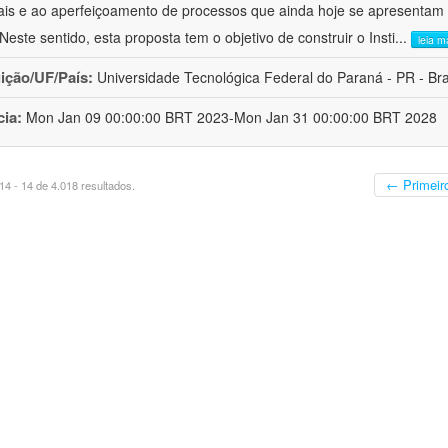
ais e ao aperfeiçoamento de processos que ainda hoje se apresentam 
 Neste sentido, esta proposta tem o objetivo de construir o Insti
...
leia m
uição/UF/País:
Universidade Tecnológica Federal do Paraná - PR - Bra
cia:
Mon Jan 09 00:00:00 BRT 2023-Mon Jan 31 00:00:00 BRT 2028
← Primeir
4 - 14 de 4.018 resultados.