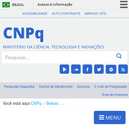
Acesso à informação
BRASIL
CORONAVÍRUS (COVID-19)
ACESSIBILIDADE
ALTO CONTRASTE
MAPA DO SITE
Participe
CNPq
Serviços
Legislação
MINISTÉRIO DA CIÊNCIA, TECNOLOGIA E INOVAÇÕES
Canais
Perguntas frequentes
Central de Atendimento
Serviços
E-mail do Pesquisador
Área de imprensa
Você está aqui:
CNPq
Bolsas e Auxílios Vigentes
Projetos de Pesquisa
MENU